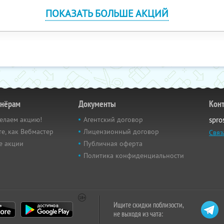
ПОКАЗАТЬ БОЛЬШЕ АКЦИЙ
тнёрам
Документы
Кон
елаем акцию!
Агентский договор
spro
е, как Вебмастер
Лицензионный договор
Связ
е акции
Публичная оферта
Политика конфиденциальности
Ищите скидки поблизости,
не выходя из чата: