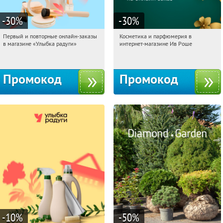
-30
%
-30
%
Первый и повторные онлайн-заказы
Косметика и парфюмерия в
10:05:12
Получили:
2
10:05:12
Получили:
2
в магазине «Улыбка радуги»
интернет-магазине Ив Роше
Россия
Россия
Промокод
Промокод
-10
%
-50
%