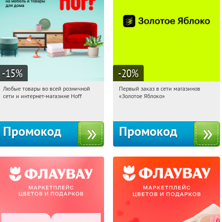
-15
%
-20
%
Любые товары во всей розничной
Первый заказ в сети магазинов
10:05:12
Получили:
83
10:05:12
Получи первым!
сети и интернет-магазине Hoff
«Золотое Яблоко»
Москва, 1-й Волоколамский проезд,
Россия
10с1
Промокод
Промокод