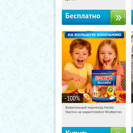
Бесплатно
-100
%
Жевательный мармелад Haribo
10:05:12
Получили:
614
Starmix на маркетплейсе Wildberries
Россия