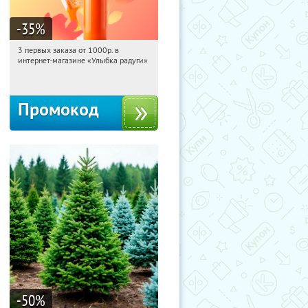
-35
%
3 первых заказа от 1000р. в
10:05:12
Получили:
12
интернет-магазине «Улыбка радуги»
Россия
Промокод
-50
%