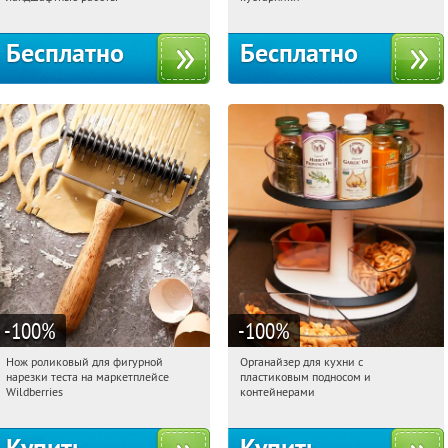
территориальное управление
Кутузовское
Бесплатно
Бесплатно
-100
%
-100
%
Нож роликовый для фигурной
Органайзер для кухни с
10:05:12
Получили:
266
10:05:12
Получили:
312
нарезки теста на маркетплейсе
пластиковым подносом и
Россия
Россия
Wildberries
контейнерами