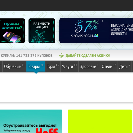
КУПИЛИ:
141 728 273
КУПОНОВ
ДАВАЙТЕ СДЕЛАЕМ АКЦИЮ!
1
31
26
13
14
1
17
6
Обучение
Товары
Туры
Услуги
Здоровье
Отели
Дети