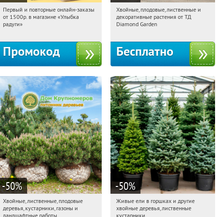
Первый и повторные онлайн-заказы
Хвойные, плодовые, лиственные и
10:05:12
Получили:
1
10:05:12
Получили:
15
от 1500р. в магазине «Улыбка
декоративные растения от ТД
Выставочная
Угрешская
Россия
радуги»
Diamond Garden
Промокод
Бесплатно
-50
%
-50
%
Хвойные, лиственные, плодовые
Живые ели в горшках и другие
10:05:12
Получили:
15
10:05:12
Получили:
53
деревья, кустарники, газоны и
хвойные деревья, лиственные
Павелецкая
Угрешская
Московская обл., г. Химки,
ландшафтные работы
кустарники