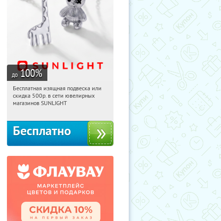
100
%
до
Бесплатная изящная подвеска или
10:05:12
Получили:
74
скидка 500р. в сети ювелирных
Россия
магазинов SUNLIGHT
Бесплатно