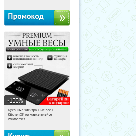
Промокод
-100
%
Кухонные электронные весы
10:05:12
Получили:
435
KitchenOK на маркетплейсе
Россия
Wildberries