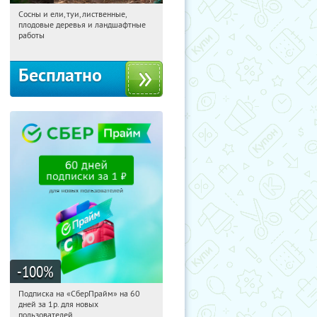
Сосны и ели, туи, лиственные,
10:05:12
Получили:
31
плодовые деревья и ландшафтные
Московская обл., г. Химки,
работы
территориальное управление
Кутузовское
Бесплатно
-100
%
Подписка на «СберПрайм» на 60
10:05:12
Получили:
10
дней за 1р. для новых
Россия
пользователей