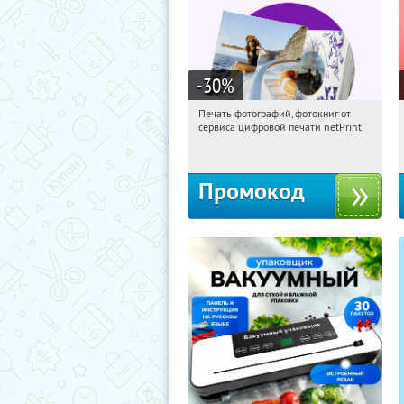
-30
%
Печать фотографий, фотокниг от
10:05:12
Получили:
4
сервиса цифровой печати netPrint
Россия
Промокод