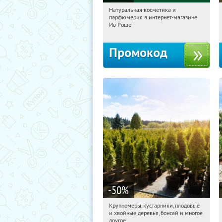
Натуральная косметика и
10:05:12
Получили:
1
парфюмерия в интернет-магазине
Россия
Ив Роше
Промокод
-50
%
Крупномеры, кустарники, плодовые
10:05:12
Получили:
28
и хвойные деревья, бонсай и многое
Москва, Рябиновая улица, 17
другое