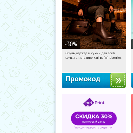
-30
%
Обувь, одежда и сумки для всей
10:05:12
Получили:
32
семьи в магазине kari на Wildberries
Россия
Промокод