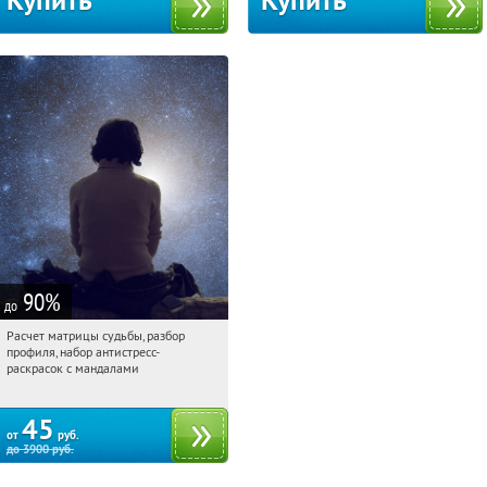
Купить
Купить
90
%
до
Расчет матрицы судьбы, разбор
10:05:12
Купили:
29
профиля, набор антистресс-
Россия
раскрасок с мандалами
45
от
руб.
до
3900
руб.