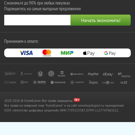
Сэкономьте до 90% при любых покупках
Подпишитесь на самые выгодные предложения
Принимаем к оплате:
2010-2026 © КупиКупон. Все права защищены.
Все права на товарный знак "КупиКупон" и на сайт www.kupikupon.ru принадлежат
OOO «Агентство цифровых решений» ИНН 7705523387, ОГРН 1127747063212