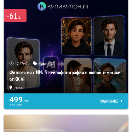
-61
%
17:27:42
Купили:
81
Фотосессия с ИИ: 3 нейрофотографии в любой тематике
от KK AI
Россия
499
ПОДРОБНЕЕ
руб.
1290
руб.