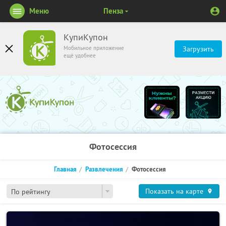
Меню
Пенза
КупиКупон
Мобильное приложение
Загрузить
ещё удобнее
Фотосессия
Главная
Развлечения
Фотосессия
Показать на карте
По рейтингу