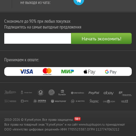
не выходя из чата:
Сэкономьте до 90% при любых покупках
Подпишитесь на самые выгодные предложения
Принимаем к оплате:
2010-2026 © КупиКупон. Все права защищены.
Все права на товарный знак "КупиКупон" и на сайт www.kupikupon.ru принадлежат
OOO «Агентство цифровых решений» ИНН 7705523387, ОГРН 1127747063212