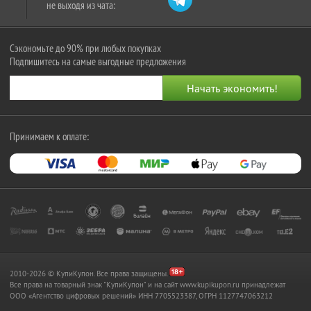
не выходя из чата:
Сэкономьте до 90% при любых покупках
Подпишитесь на самые выгодные предложения
Принимаем к оплате:
2010-2026 © КупиКупон. Все права защищены.
Все права на товарный знак "КупиКупон" и на сайт www.kupikupon.ru принадлежат
OOO «Агентство цифровых решений» ИНН 7705523387, ОГРН 1127747063212