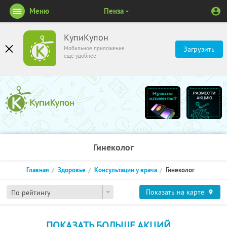
Меню
Пенза
КупиКупон
Мобильное приложение
Загрузить
ещё удобнее
Гинеколог
Главная
Здоровье
Консультации у врача
Гинеколог
Показать на карте
По рейтингу
ПОКАЗАТЬ БОЛЬШЕ АКЦИЙ