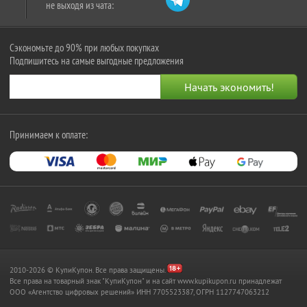
не выходя из чата:
Сэкономьте до 90% при любых покупках
Подпишитесь на самые выгодные предложения
Принимаем к оплате:
2010-2026 © КупиКупон. Все права защищены.
Все права на товарный знак "КупиКупон" и на сайт www.kupikupon.ru принадлежат
OOO «Агентство цифровых решений» ИНН 7705523387, ОГРН 1127747063212