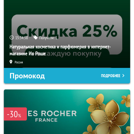
15:34:58
Получили:
1
Натуральная косметика и парфюмерия в интернет-
магазине Ив Роше
Россия
Промокод
ПОДРОБНЕЕ
-30
%