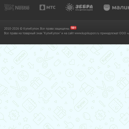
2010-2026 © КупиКупон. Все права защищены.
Все права на товарный знак "КупиКупон" и на сайт www.kupikupon.ru принадлежат OO