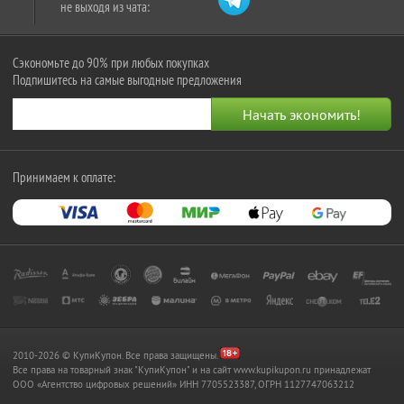
не выходя из чата:
Сэкономьте до 90% при любых покупках
Подпишитесь на самые выгодные предложения
Принимаем к оплате:
2010-2026 © КупиКупон. Все права защищены.
Все права на товарный знак "КупиКупон" и на сайт www.kupikupon.ru принадлежат
OOO «Агентство цифровых решений» ИНН 7705523387, ОГРН 1127747063212