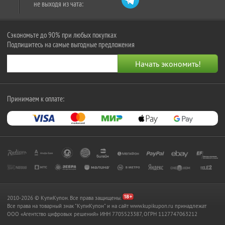
не выходя из чата:
Сэкономьте до 90% при любых покупках
Подпишитесь на самые выгодные предложения
Принимаем к оплате:
2010-2026 © КупиКупон. Все права защищены.
Все права на товарный знак "КупиКупон" и на сайт www.kupikupon.ru принадлежат
OOO «Агентство цифровых решений» ИНН 7705523387, ОГРН 1127747063212