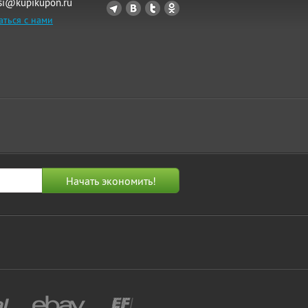
si@kupikupon.ru
аться с нами