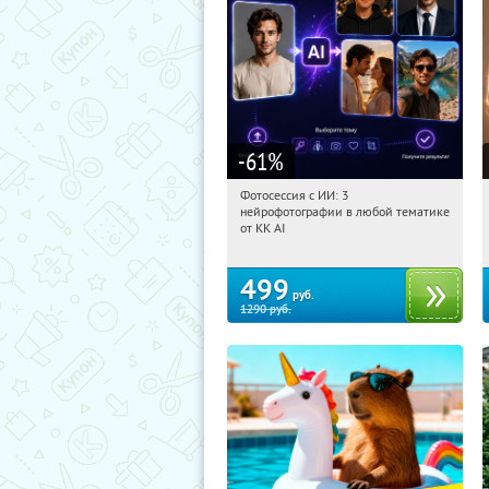
-61
%
Фотосессия с ИИ: 3
04:41:05
Купили:
81
нейрофотографии в любой тематике
Россия
от KK AI
499
руб.
1290
руб.