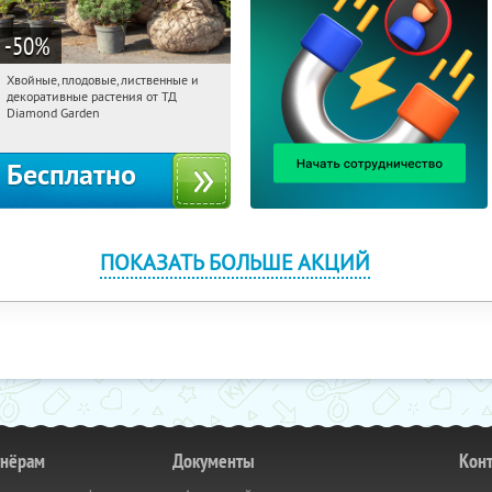
-50
%
Хвойные, плодовые, лиственные и
04:41:05
Получили:
15
декоративные растения от ТД
Выставочная
Угрешская
Diamond Garden
Бесплатно
ПОКАЗАТЬ БОЛЬШЕ АКЦИЙ
тнёрам
Документы
Кон