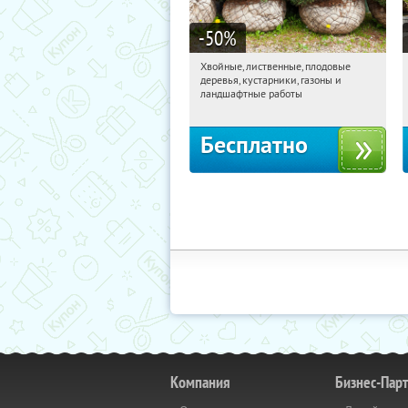
-50
%
Хвойные, лиственные, плодовые
04:41:05
Получили:
15
деревья, кустарники, газоны и
Павелецкая
Угрешская
ландшафтные работы
Бесплатно
Компания
Бизнес-Пар