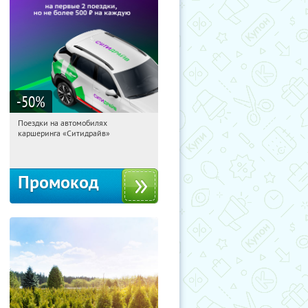
-50
%
Поездки на автомобилях
04:41:05
Получи первым!
каршеринга «Ситидрайв»
Россия
Промокод