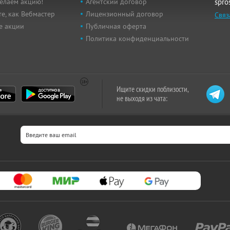
елаем акцию!
Агентский договор
spro
е, как Вебмастер
Лицензионный договор
Связ
е акции
Публичная оферта
Политика конфиденциальности
Ищите скидки поблизости,
не выходя из чата: