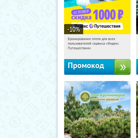
-10
%
Бронирование отеля для всех
04:41:05
Получили:
7
пользователей сервиса «Яндекс
Россия
Путешествия»
Промокод