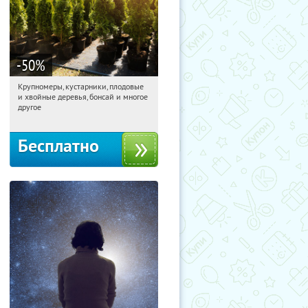
-50
%
Крупномеры, кустарники, плодовые
04:41:05
Получили:
28
и хвойные деревья, бонсай и многое
Москва, Рябиновая улица, 17
другое
Бесплатно