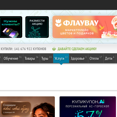
КУПИЛИ:
141 676 922
КУПОНОВ
ДАВАЙТЕ СДЕЛАЕМ АКЦИЮ!
1
31
26
13
12
1
17
6
Обучение
Товары
Туры
Услуги
Здоровье
Отели
Дети