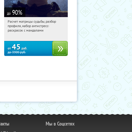
90
%
до
Расчет матрицы судьбы, разбор
04:41:05
Купили:
29
профиля, набор антистресс-
Россия
раскрасок с мандалами
45
от
руб.
до
3900
руб.
такты
Мы в Соцсетях