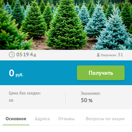
31
:
:
Получили:
0
руб.
Цена без скидки:
Экономия:
∞
50
%
Основное
Адреса
Отзывы
Вопросы по акции