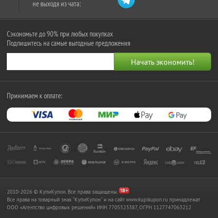
не выходя из чата:
Сэкономьте до 90% при любых покупках
Подпишитесь на самые выгодные предложения
Принимаем к оплате:
2010-2026 © КупиКупон. Все права защищены.
Все права на товарный знак "КупиКупон" и на сайт www.kupikupon.ru принадлежат
OOO «Агентство цифровых решений» ИНН 7705523387, ОГРН 1127747063212