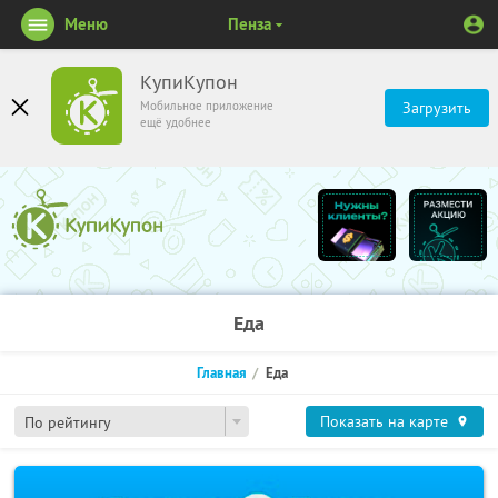
Меню
Пенза
КупиКупон
Мобильное приложение
Загрузить
ещё удобнее
Еда
Главная
Еда
Показать на карте
По рейтингу