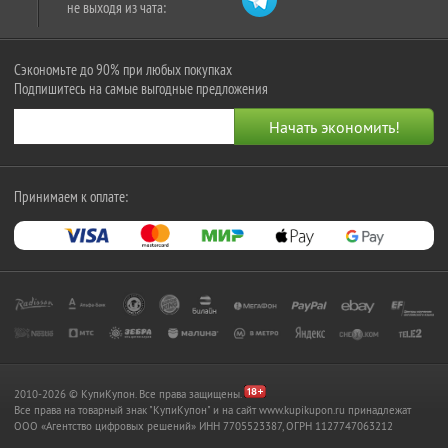
не выходя из чата:
Сэкономьте до 90% при любых покупках
Подпишитесь на самые выгодные предложения
Принимаем к оплате:
2010-2026 © КупиКупон. Все права защищены.
Все права на товарный знак "КупиКупон" и на сайт www.kupikupon.ru принадлежат
OOO «Агентство цифровых решений» ИНН 7705523387, ОГРН 1127747063212