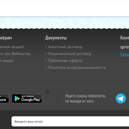
тнёрам
Документы
Кон
елаем акцию!
Агентский договор
spro
е, как Вебмастер
Лицензионный договор
Связ
е акции
Публичная оферта
Политика конфиденциальности
Ищите скидки поблизости,
не выходя из чата: