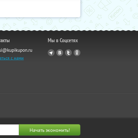
такты
Мы в Соцсетях
si@kupikupon.ru
аться с нами