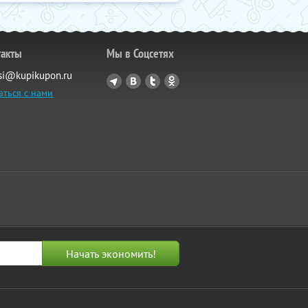
такты
Мы в Соцсетях
si@kupikupon.ru
аться с нами