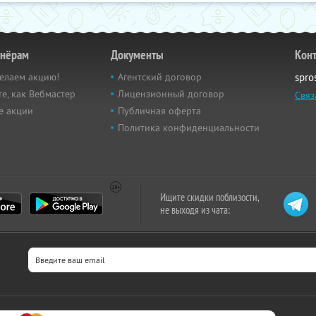
тнёрам
Документы
Кон
елаем акцию!
Агентский договор
spro
е, как Вебмастер
Лицензионный договор
Связ
е акции
Публичная оферта
Политика конфиденциальности
Ищите скидки поблизости,
не выходя из чата: