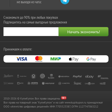
не выходя из чата:
Сэкономьте до 90% при любых покупках
Подпишитесь на самые выгодные предложения
Принимаем к оплате:
2010-2026 © КупиКупон. Все права защищены.
Все права на товарный знак "КупиКупон" и на сайт www.kupikupon.ru принадлежат
OOO «Агентство цифровых решений» ИНН 7705523387, ОГРН 1127747063212