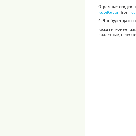
Огромные скидки по
KupiKupon
from
Ku
4. Что будет дальше
Каждый момент жиз
радостным, неповт