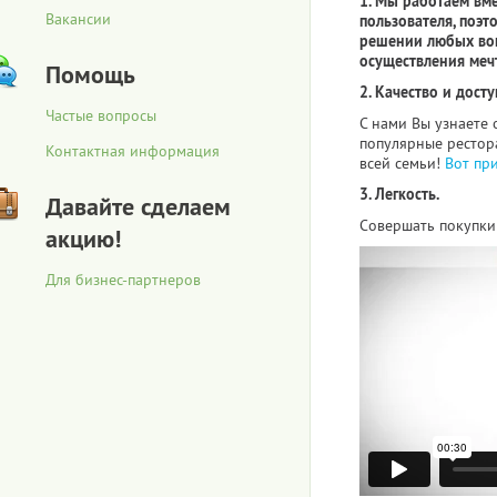
1. Мы работаем вм
Вакансии
пользователя, поэт
решении любых воп
осуществления меч
Помощь
2. Качество и досту
Частые вопросы
С нами Вы узнаете 
популярные рестора
Контактная информация
всей семьи!
Вот пр
3. Легкость.
Давайте сделаем
Совершать покупки 
акцию!
Для бизнес-партнеров