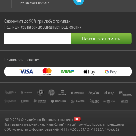
не выходя из чата:
Сэкономьте до 90% при любых покупках
Подпишитесь на самые выгодные предложения
Принимаем к оплате:
2010-2026 © КупиКупон. Все права защищены.
Все права на товарный знак "КупиКупон" и на сайт www.kupikupon.ru принадлежат
OOO «Агентство цифровых решений» ИНН 7705523387, ОГРН 1127747063212