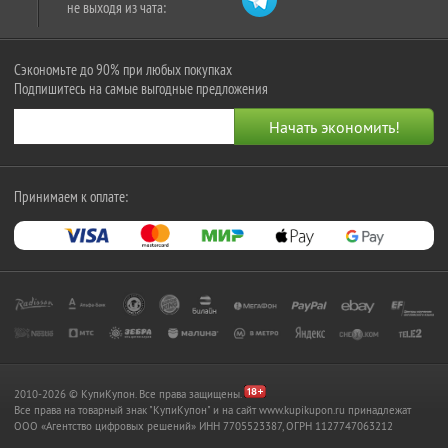
не выходя из чата:
Сэкономьте до 90% при любых покупках
Подпишитесь на самые выгодные предложения
Принимаем к оплате:
2010-2026 © КупиКупон. Все права защищены.
Все права на товарный знак "КупиКупон" и на сайт www.kupikupon.ru принадлежат
OOO «Агентство цифровых решений» ИНН 7705523387, ОГРН 1127747063212