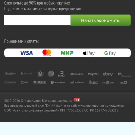
Сэкономьте до 90% при любых покупках
Подпишитесь на самые выгодные предложения
Принимаем к оплате:
2010-2026 © КупиКупон. Все права защищены.
Все права на товарный знак "КупиКупон" и на сайт www.kupikupon.ru принадлежат
OOO «Агентство цифровых решений» ИНН 7705523387, ОГРН 1127747063212