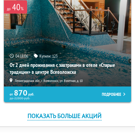
40
%
до
04:18:06
Купили:
123
От 2 дней проживания с завтраками в отеле «Старые
традиции» в центре Всеволожска
Ленинградская обл., г. Всеволожск, ул. Взлетная, д. 10
870
ПОДРОБНЕЕ
от
руб.
до
22800
руб.
ПОКАЗАТЬ БОЛЬШЕ АКЦИЙ