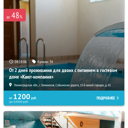
48
%
до
04:18:06
Купили:
34
От 2 дней проживания для двоих с питанием в гостевом
доме «Кают-компания»
Ленинградская обл., г. Ломоносов, Сойкинская дорога, 15-й жилой городок, д. 43
1200
ПОДРОБНЕЕ
от
руб.
до
14900
руб.