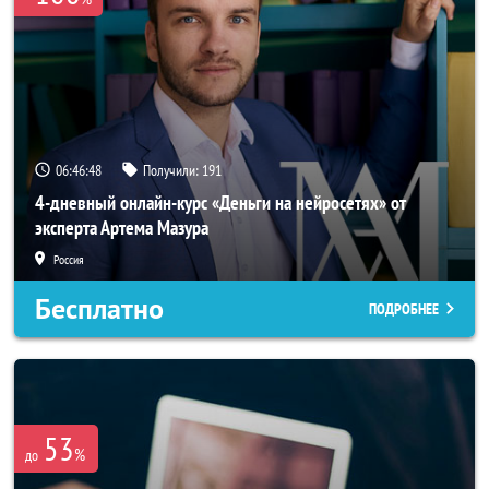
06:46:47
Получили:
191
4-дневный онлайн-курс «Деньги на нейросетях» от
эксперта Артема Мазура
Россия
Бесплатно
ПОДРОБНЕЕ
53
%
до