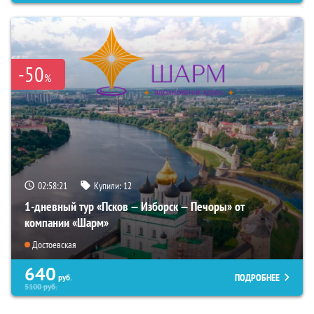
-50
%
02:58:20
Купили:
12
1-дневный тур «Псков — Изборск — Печоры» от
компании «Шарм»
Достоевская
640
ПОДРОБНЕЕ
руб.
5100
руб.