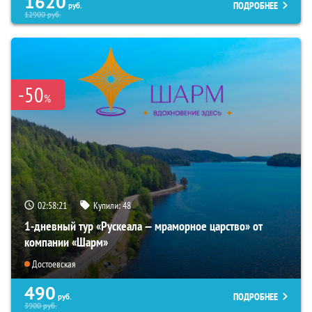
1620
ПОДРОБНЕЕ
руб.
12900
руб.
-50
%
02:58:20
Купили:
48
1-дневный тур «Рускеала — мраморное царство» от
компании «Шарм»
Достоевская
490
ПОДРОБНЕЕ
руб.
3900
руб.