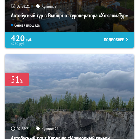
02:58:20
Купили:
9
Автобусный тур в Выборг от туроператора «ХохломаТур»
Сенная площадь
420
ПОДРОБНЕЕ
руб.
4230
руб.
-51
%
02:58:20
Купили:
24
Автобусный тур в Карелию «Мраморный каньон