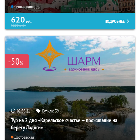
Сенная площадь
620
ПОДРОБНЕЕ
руб.
6290
руб.
-50
%
02:58:20
Купили:
39
Тур на 2 дня «Карельское счастье — проживание на
берегу Ладоги»
Достоевская