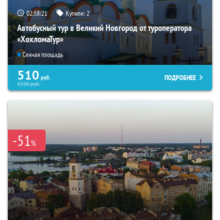
02:58:20
Купили:
2
Автобусный тур в Великий Новгород от туроператора
«ХохломаТур»
Сенная площадь
510
ПОДРОБНЕЕ
руб.
5190
руб.
-51
%