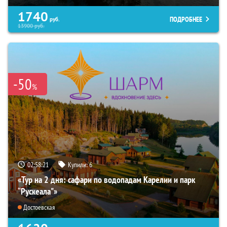
1740
ПОДРОБНЕЕ
руб.
13900
руб.
-50
%
02:58:20
Купили:
6
«Тур на 2 дня: сафари по водопадам Карелии и парк
“Рускеала"»
Достоевская