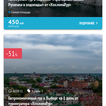
Рускеала и водопады» от «ХохломаТур»
Сенная площадь
450
ПОДРОБНЕЕ
руб.
4550
руб.
-51
%
02:58:20
Купили:
5
Гастрономический тур в Выборг на 1 день от
туроператора «ХохломаТур»