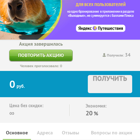
Акция завершилась
34
ПОВТОРИТЬ АКЦИЮ
Получили:
Человек проголосовало: 0
ПОЛУЧИТЬ
0
руб.
Цена без скидки:
Экономия:
∞
20
%
Основное
Адреса
Отзывы
Вопросы по акции