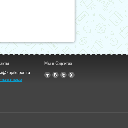
такты
Мы в Соцсетях
si@kupikupon.ru
аться с нами