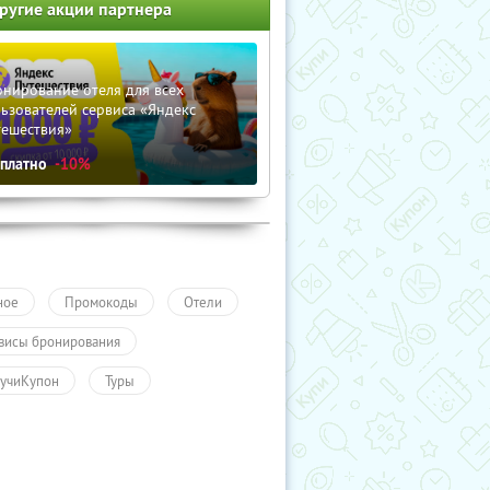
ругие акции партнера
нирование отеля для всех
ьзователей сервиса «Яндекс
тешествия»
сплатно
-10%
ное
Промокоды
Отели
висы бронирования
учиКупон
Туры