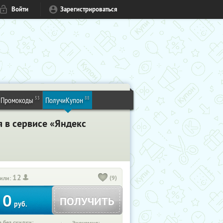
Войти
Зарегистрироваться
53
88
Промокоды
ПолучиКупон
я в сервисе «Яндекс
12
(9)
или:
0
ПОЛУЧИТЬ
руб.
 без скидки: