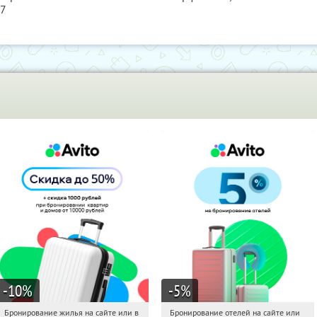
57
-10
%
-5
%
Бронирование жилья на сайте или в
Бронирование отелей на сайте или
18:29:27
Получили:
11
18:29:27
Получи первым!