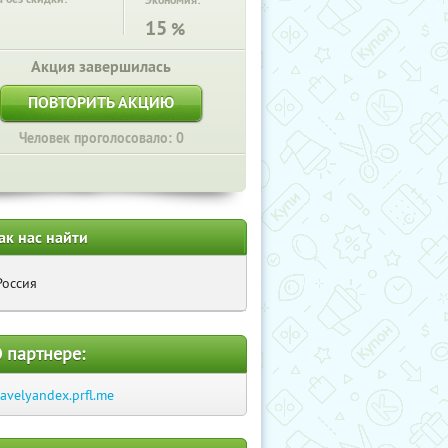
Экономия:
15
%
Акция завершилась
ПОВТОРИТЬ АКЦИЮ
Человек проголосовало: 0
ак нас найти
Россия
 партнере:
ravelyandex.prfl.me