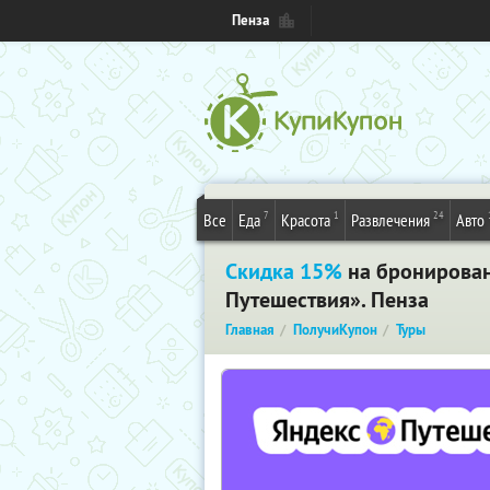
Пенза
7
1
24
Все
Еда
Красота
Развлечения
Авто
Скидка 15%
на бронировани
Путешествия». Пенза
Главная
ПолучиКупон
Туры