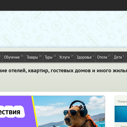
1
31
26
13
14
1
17
6
Обучение
Товары
Туры
Услуги
Здоровье
Отели
Дети
е отелей, квартир, гостевых домов и иного жиль
Получ
Цена