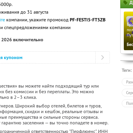
Д
3000р.
живания до 31 августа
йте
компании, укажите промокод
PF-FESTI5-FT5ZB
Бро
ими спецпредложениями компании
пол
Пу
а 2026 включительно
Бе
ся купоном
Теги:
Раз
ествия» вы можете найти подходящий тур или
их без комиссии и без переплаты. Это можно
Сер
льно в 2–3 клика.
Пол
неров. Широкий выбор отелей, билетов и туров,
нформация, скидки и кешбэк, реальные отзывы и
ные преимущества и сильные стороны сервиса.
 гарантию заселения — вы точно попадете в номер.
 ограниченной ответственностью "Перфлюенс",
ИНН