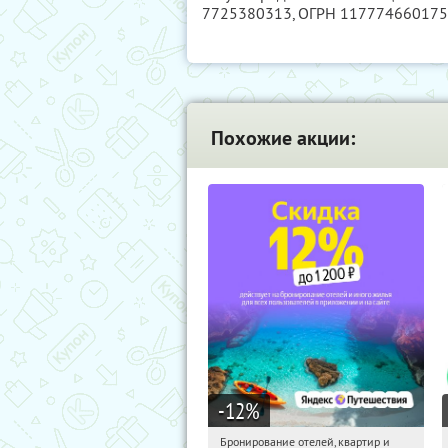
7725380313
, ОГРН 11777466017
Похожие акции:
-12
%
Бронирование отелей, квартир и
18:29:27
Получи первым!