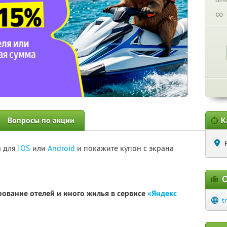
∞
Вопросы по акции
К
а для
IOS
или
Android
и покажите купон с экрана
О
рование отелей и иного жилья в сервисе
«Яндекс
t