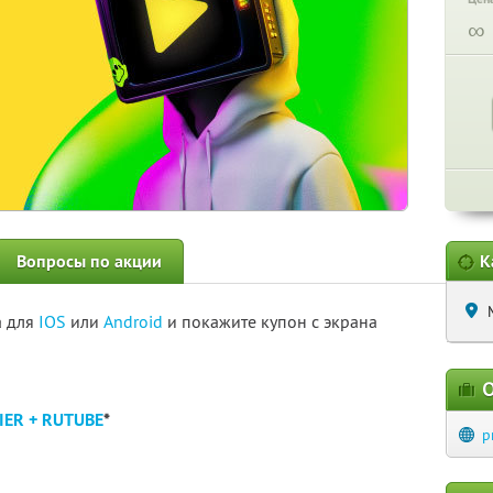
∞
Вопросы по акции
К
а для
IOS
или
Android
и покажите купон с экрана
О
IER + RUTUBE
*
p