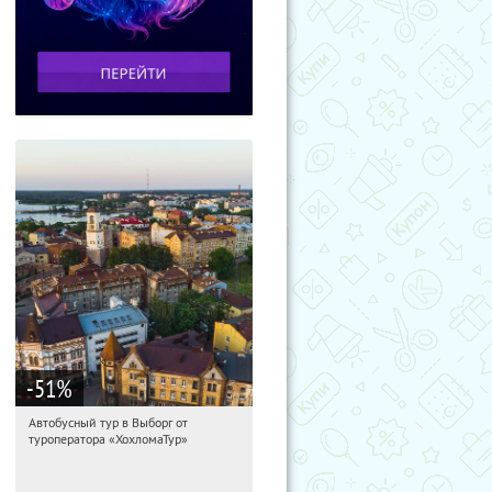
-51
%
Автобусный тур в Выборг от
09:25:55
Купили:
9
туроператора «ХохломаТур»
Сенная площадь