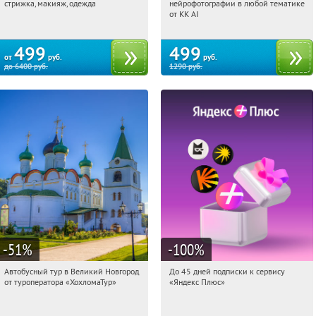
стрижка, макияж, одежда
нейрофотографии в любой тематике
Россия
Россия
от KK AI
499
499
от
руб.
руб.
до
6400
руб.
1290
руб.
-51
%
-100
%
Автобусный тур в Великий Новгород
До 45 дней подписки к сервису
09:25:55
Купили:
2
09:25:55
Получили:
19
от туроператора «ХохломаТур»
«Яндекс Плюс»
Сенная площадь
Россия