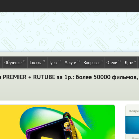
1
31
26
13
12
1
17
6
Обучение
Товары
Туры
Услуги
Здоровье
Отели
Дети
м PREMIER + RUTUBE за 1р.: более 50000 фильмов,
Получ
Цена