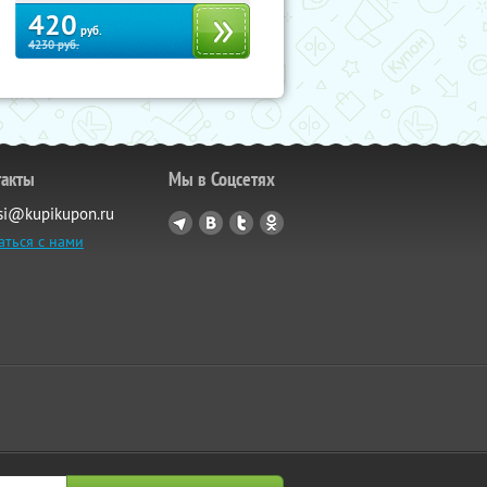
420
руб.
4230
руб.
такты
Мы в Соцсетях
si@kupikupon.ru
аться с нами