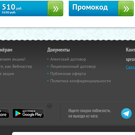
510
Промокод
руб.
5190
руб.
тнёрам
Документы
Кон
елаем акцию!
Агентский договор
spro
е, как Вебмастер
Лицензионный договор
Связ
е акции
Публичная оферта
Политика конфиденциальности
Ищите скидки поблизости,
не выходя из чата: