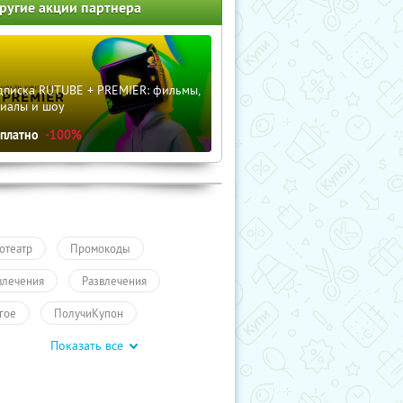
ругие акции партнера
дписка RUTUBE + PREMIER: фильмы,
риалы и шоу
сплатно
-100%
отеатр
Промокоды
влечения
Развлечения
гое
ПолучиКупон
Показать все
влечения