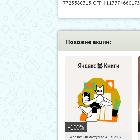
7725380313
, ОГРН 11777466017
Похожие акции:
-100
%
Бесплатный доступ до 45 дней к
09:25:55
Получи первым!