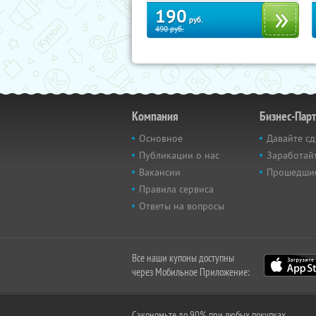
190
руб.
490
руб.
Компания
Бизнес-Пар
Основное
Давайте сд
Публикации о нас
Заработайт
Вакансии
Прошедши
Правила сервиса
Ответы на вопросы
Все наши купоны доступны
через Мобильное Приложение:
Сэкономьте до 90% при любых покупках