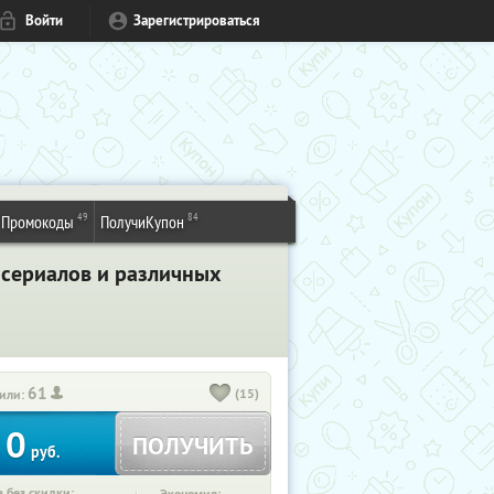
Войти
Зарегистрироваться
49
84
Промокоды
ПолучиКупон
 сериалов и различных
61
(15)
или:
0
ПОЛУЧИТЬ
руб.
 без скидки: