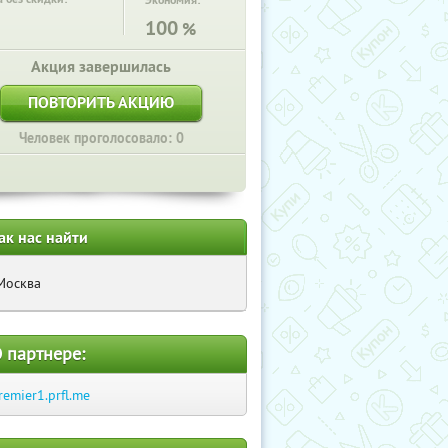
Экономия:
100
%
Акция завершилась
ПОВТОРИТЬ АКЦИЮ
Человек проголосовало: 0
ак нас найти
Москва
 партнере:
remier1.prfl.me