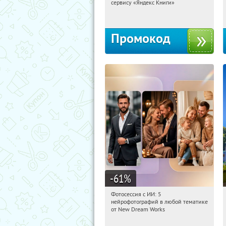
сервису «Яндекс Книги»
Россия
Промокод
-61
%
Фотосессия с ИИ: 5
09:25:55
Купили:
9
нейрофотографий в любой тематике
Россия
от New Dream Works