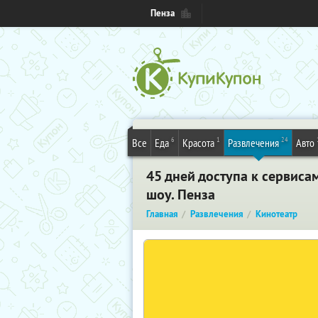
Пенза
6
1
24
Все
Еда
Красота
Развлечения
Авто
45 дней доступа к сервиса
шоу. Пенза
Главная
Развлечения
Кинотеатр