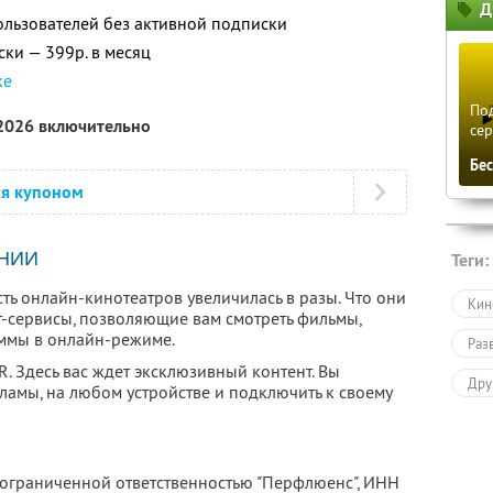
Д
ользователей без активной подписки
ски — 399р. в месяц
ке
По
 2026 включительно
се
Бе
ся купоном
НИИ
Теги:
сть онлайн-кинотеатров увеличилась в разы. Что они
Кин
т-сервисы, позволяющие вам смотреть фильмы,
ммы в онлайн-режиме.
Раз
. Здесь вас ждет эксклюзивный контент. Вы
Дру
ламы, на любом устройстве и подключить к своему
Раз
 ограниченной ответственностью "Перфлюенс",
ИНН