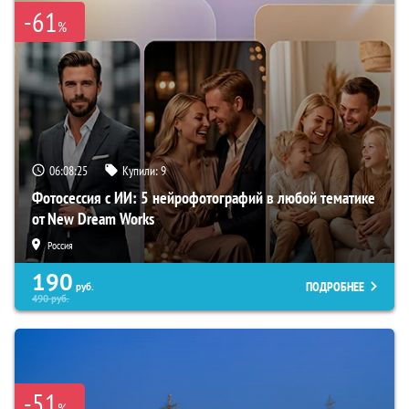
-61
%
06:08:24
Купили:
9
Фотосессия с ИИ: 5 нейрофотографий в любой тематике
от New Dream Works
Россия
190
ПОДРОБНЕЕ
руб.
490
руб.
-51
%