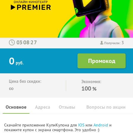
3
:
:
Получили:
0
руб.
Цена без скидки:
Экономия:
∞
100
%
Основное
Адреса
Отзывы
Вопросы по акции
Скачайте приложение КупиКупона для
IOS
или
Android
и
покажите купон с экрана смартфона. Это удобно :)