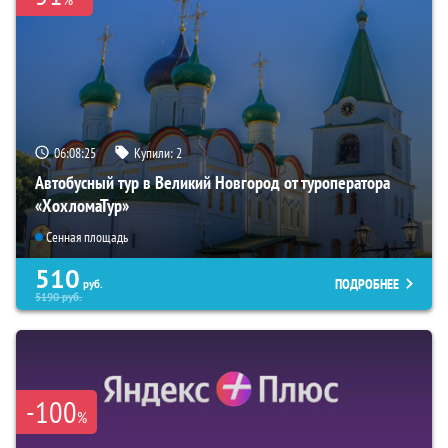
06:08:24
Купили:
2
Автобусный тур в Великий Новгород от туроператора
«ХохломаТур»
Сенная площадь
510
ПОДРОБНЕЕ
руб.
5190
руб.
-100
%