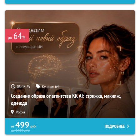
64
%
до
06:08:24
Купили:
64
Создание образа от агентства KK AI: стрижка, макияж,
одежда
Россия
499
ПОДРОБНЕЕ
от
руб.
до
6400
руб.