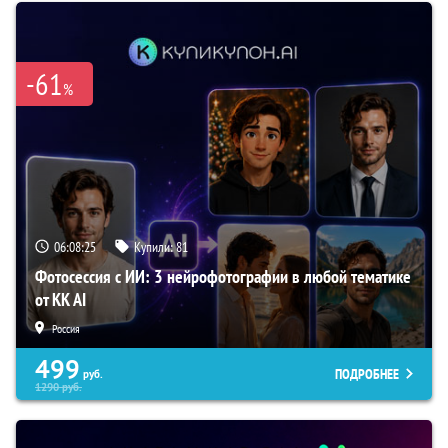
-61
%
06:08:24
Купили:
81
Фотосессия с ИИ: 3 нейрофотографии в любой тематике
от KK AI
Россия
499
ПОДРОБНЕЕ
руб.
1290
руб.