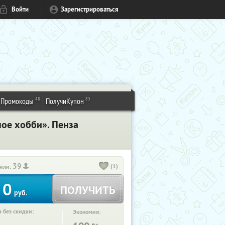
Войти
Зарегистрироваться
48
83
Промокоды
ПолучиКупон
ное хобби». Пенза
39
(1)
или:
0
ПОЛУЧИТЬ
руб.
 без скидки:
Экономия: