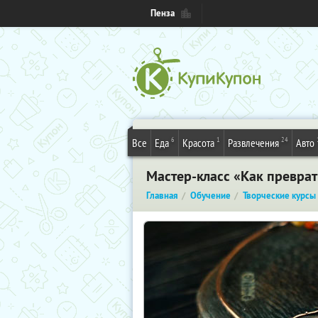
Пенза
6
1
24
Все
Еда
Красота
Развлечения
Авто
Мастер-класс «Как преврат
Главная
Обучение
Творческие курсы