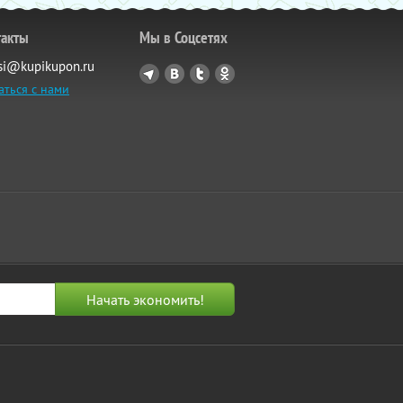
такты
Мы в Соцсетях
si@kupikupon.ru
аться с нами