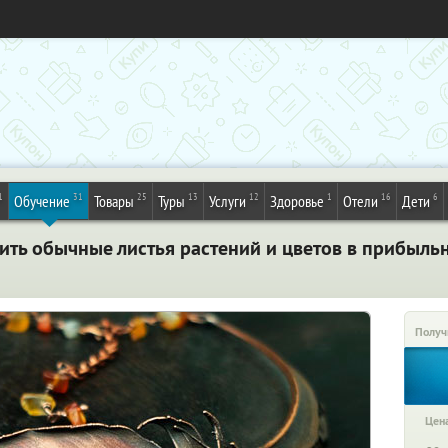
1
31
25
13
12
1
16
6
Обучение
Товары
Туры
Услуги
Здоровье
Отели
Дети
ить обычные листья растений и цветов в прибыль
Получ
Цена