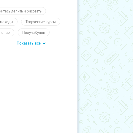
читесь лепить и рисовать
мокоды
Творческие курсы
чение
ПолучиКупон
Показать все
чение
Обучение