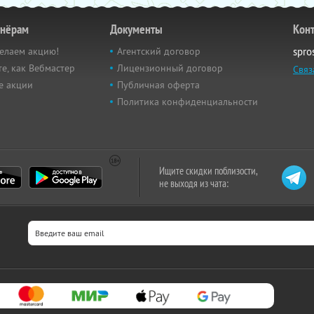
тнёрам
Документы
Кон
елаем акцию!
Агентский договор
spro
е, как Вебмастер
Лицензионный договор
Связ
е акции
Публичная оферта
Политика конфиденциальности
Ищите скидки поблизости,
не выходя из чата: