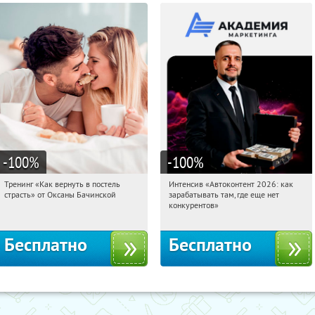
-100
%
-100
%
Тренинг «Как вернуть в постель
Интенсив «Автоконтент 2026: как
20:18:41
Получили:
13
20:18:41
Получили:
4
страсть» от Оксаны Бачинской
зарабатывать там, где еще нет
Россия
Россия
конкурентов»
Бесплатно
Бесплатно