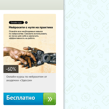
-60
%
Онлайн-курсы по нейросетям от
20:18:41
Получили:
6
академии «Эдюсон»
Москва
Бесплатно