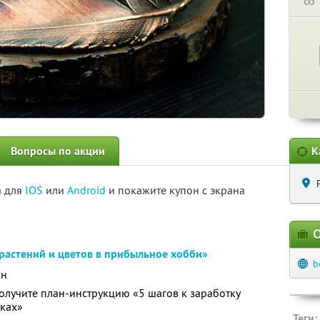
∞
Вопросы по акции
К
а для
IOS
или
Android
и покажите купон с экрана
О
растений и цветов в прибыльное хобби»
b
йн
получите план-инструкцию «5 шагов к заработку
иках»
Теги: