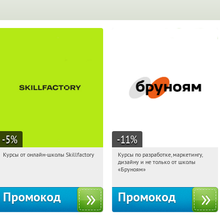
-5
%
-11
%
Курсы от онлайн-школы Skillfactory
Курсы по разработке, маркетингу,
20:18:41
Получи первым!
20:18:41
Получи первым!
дизайну и не только от школы
Россия
Россия
«Бруноям»
Промокод
Промокод