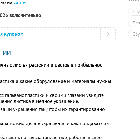
жно на
сайте
Нау
2026 включительно
Про
ся купоном
Обу
Обу
НИИ
ычные листья растений и цветов в прибыльное
пластика и какие оборудование и материалы нужны
сс гальванопластики и своими глазами увидите
ения листика в медное украшение.
ь ваши украшения так, чтобы их гарантированно
риала можно делать украшения и как придавать им
батывать на гальванопластике, работая в свое