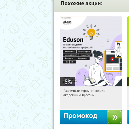
Похожие акции:
-5
%
Различные курсы от онлайн-
20:18:41
Получили:
2
академии «Эдюсон»
Россия
Промокод