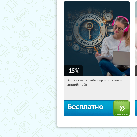
-15
%
Авторские онлайн-курсы «Грокаем
20:18:41
Получили:
4
английский»
Россия
Бесплатно