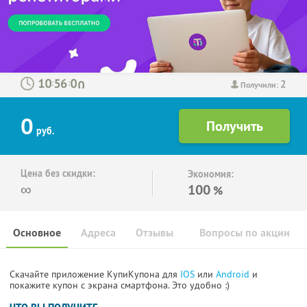
2
:
:
Получили:
0
руб.
Цена без скидки:
Экономия:
∞
100
%
Основное
Адреса
Отзывы
Вопросы по акции
Скачайте приложение КупиКупона для
IOS
или
Android
и
покажите купон с экрана смартфона. Это удобно :)