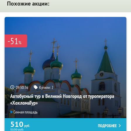
Похожие акции:
-51
%
09:50:34
Купили:
2
Автобусный тур в Великий Новгород от туроператора
«ХохломаТур»
Сенная площадь
510
ПОДРОБНЕЕ
руб.
5190
руб.