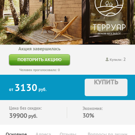
Акция завершилась
2
ПОВТОРИТЬ АКЦИЮ
Купили:
Человек проголосовало: 0
КУПИТЬ
3130
от
руб.
Цена без скидки:
Экономия:
39900
30%
руб.
Основное
Адреса
Отзывы
Вопросы по акции