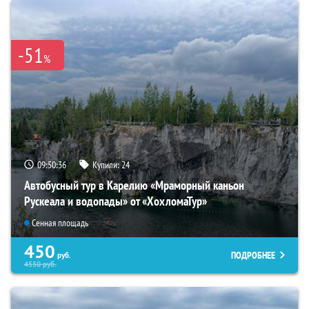
-51
%
09:50:34
Купили:
24
Автобусный тур в Карелию «Мраморный каньон
Рускеала и водопады» от «ХохломаТур»
Сенная площадь
450
ПОДРОБНЕЕ
руб.
4550
руб.