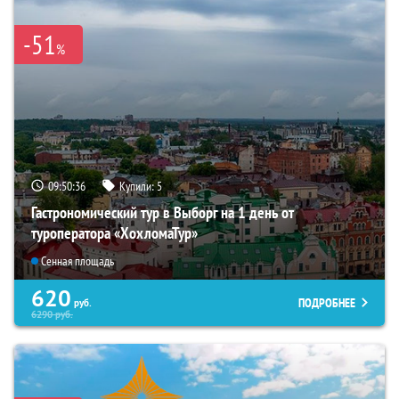
-51
%
09:50:34
Купили:
5
Гастрономический тур в Выборг на 1 день от
туроператора «ХохломаТур»
Сенная площадь
620
ПОДРОБНЕЕ
руб.
6290
руб.