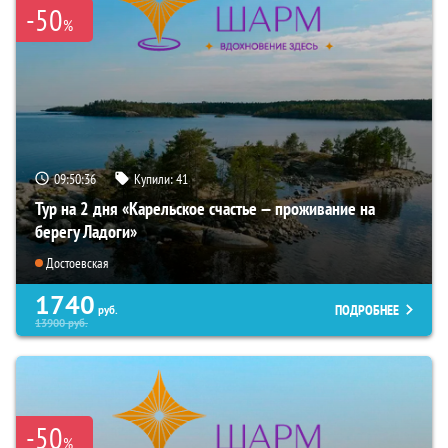
-50
%
09:50:34
Купили:
41
Тур на 2 дня «Карельское счастье — проживание на
берегу Ладоги»
Достоевская
1740
ПОДРОБНЕЕ
руб.
13900
руб.
-50
%