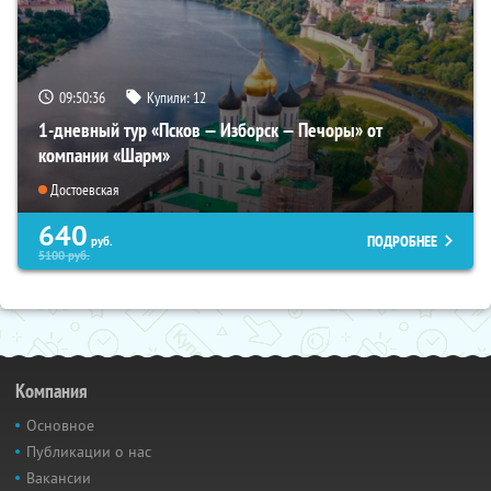
09:50:34
Купили:
12
1-дневный тур «Псков — Изборск — Печоры» от
компании «Шарм»
Достоевская
640
ПОДРОБНЕЕ
руб.
5100
руб.
Компания
Основное
Публикации о нас
Вакансии