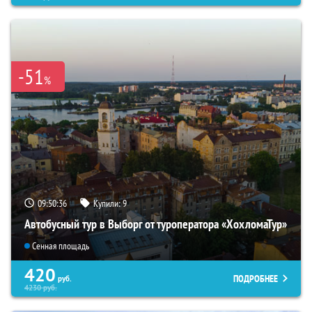
-51
%
09:50:34
Купили:
9
Автобусный тур в Выборг от туроператора «ХохломаТур»
Сенная площадь
420
ПОДРОБНЕЕ
руб.
4230
руб.