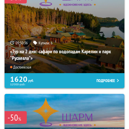
09:50:34
Купили:
6
«Тур на 2 дня: сафари по водопадам Карелии и парк
“Рускеала"»
Достоевская
1620
ПОДРОБНЕЕ
руб.
12900
руб.
-50
%