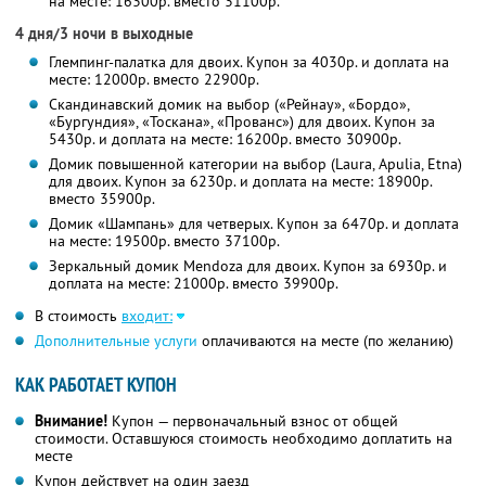
на месте: 16300р. вместо 31100р.
4 дня/3 ночи в выходные
Глемпинг-палатка для двоих. Купон за 4030р. и доплата на
месте: 12000р. вместо 22900р.
Скандинавский домик на выбор («Рейнау», «Бордо»,
«Бургундия», «Тоскана», «Прованс») для двоих. Купон за
5430р. и доплата на месте: 16200р. вместо 30900р.
Домик повышенной категории на выбор (Laura, Apulia, Etna)
для двоих. Купон за 6230р. и доплата на месте: 18900р.
вместо 35900р.
Домик «Шампань» для четверых. Купон за 6470р. и доплата
на месте: 19500р. вместо 37100р.
Зеркальный домик Mendoza для двоих. Купон за 6930р. и
доплата на месте: 21000р. вместо 39900р.
В стоимость
входит:
Дополнительные услуги
оплачиваются на месте (по желанию)
КАК РАБОТАЕТ КУПОН
Внимание!
Купон — первоначальный взнос от общей
стоимости. Оставшуюся стоимость необходимо доплатить на
месте
Купон действует на один заезд