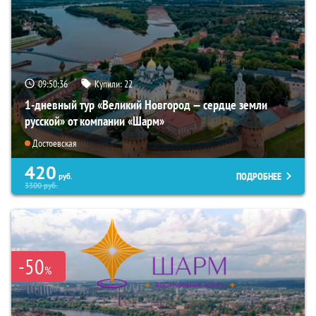
09:50:34
Купили:
22
1-дневный тур «Великий Новгород — сердце земли
русской» от компании «Шарм»
Достоевская
420
ПОДРОБНЕЕ
руб.
3300
руб.
-50
%