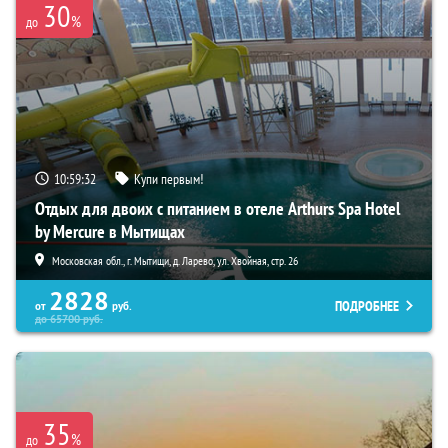
30
%
до
10:59:31
Купи первым!
Отдых для двоих с питанием в отеле Arthurs Spa Hotel
by Mercure в Мытищах
Московская обл., г. Мытищи, д. Ларево, ул. Хвойная, стр. 26
2828
ПОДРОБНЕЕ
от
руб.
до
65700
руб.
35
%
до