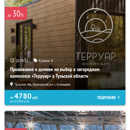
30
%
до
10:59:31
Купили:
8
Проживание в домике на выбор в загородном
комплексе «Терруар» в Тульской области
Тульская обл., Ясногорский р-н, с. Кузмищево
4780
ПОДРОБНЕЕ
от
руб.
до
57400
руб.