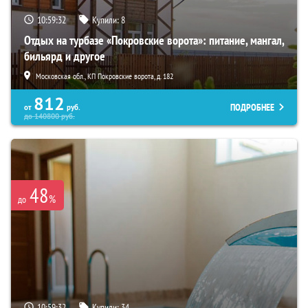
10:59:31
Купили:
8
Отдых на турбазе «Покровские ворота»: питание, мангал,
бильярд и другое
Московская обл., КП Покровские ворота, д. 182
812
ПОДРОБНЕЕ
от
руб.
до
140800
руб.
48
%
до
10:59:31
Купили:
34