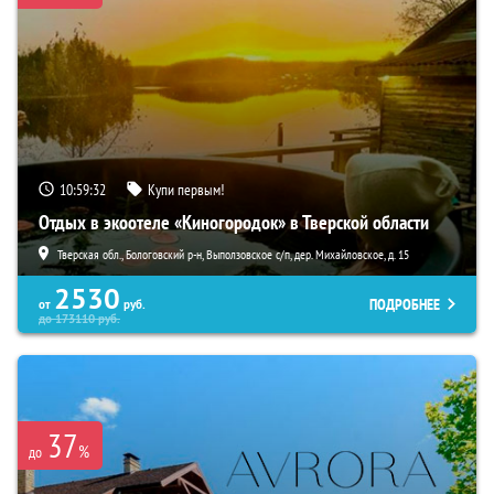
10:59:31
Купи первым!
Отдых в экоотеле «Киногородок» в Тверской области
Тверская обл., Бологовский р-н, Выползовское с/п, дер. Михайловское, д. 15
2530
ПОДРОБНЕЕ
от
руб.
до
173110
руб.
37
%
до