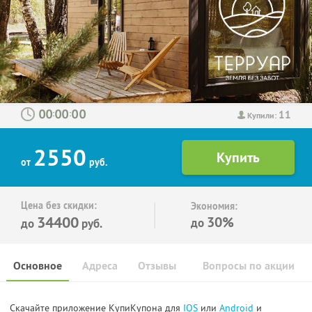
11
:
:
Купили:
2550
от
руб.
Цена без скидки:
Экономия:
34400
30%
до
до
руб.
Основное
Адреса
Отзывы
Вопросы по акции
Скачайте приложение КупиКупона для
IOS
или
Android
и