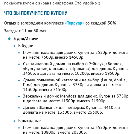
покажите купон с экрана смартфона. Это удобно :)
ЧТО ВЫ ПОЛУЧИТЕ ПО КУПОНУ
Отдых в загородном комплексе
«Терруар»
со скидкой 30%
Заезды с 11 по 30 мая
3 дня/2 ночи
В будни
Глемпинг-палатка для двоих. Купон за 2550р. и доплата
на месте: 7600р. вместо 14500р.
Скандинавский домик на выбор («Рейнау», «Бордо»,
«Бургундия», «Тоскана», «Прованс») для двоих. Купон за
3450р. и доплата на месте: 10200р. вместо 19500р.
Домик повышенной категории на выбор (Laura, Apulia,
Etna) для двоих. Купон за 3750р. и доплата на месте:
11300р. вместо 21500р.
Зеркальный домик Mendoza для двоих. Купон за 3750р.
и доплата на месте: 11300р. вместо 21500р.
Домик «Шампань» для четверых. Купон за 4410р. и
доплата на месте: 13300р. вместо 25300р.
В выходные
Глемпинг-палатка для двоих. Купон за 3550р. и доплата
на месте: 10800р. вместо 20500р.