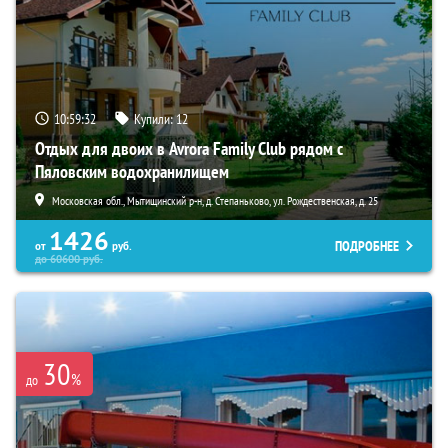
10:59:31
Купили:
12
Отдых для двоих в Avrora Family Club рядом с
Пяловским водохранилищем
Московская обл., Мытищинский р-н, д. Степаньково, ул. Рождественская, д. 25
1426
ПОДРОБНЕЕ
от
руб.
до
60600
руб.
30
%
до