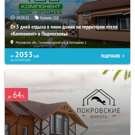
10:59:31
Купили:
118
От 3 дней отдыха в мини-домах на территории отеля
«Компонент» в Подмосковье
Московская обл., Солнечногорский р-н, д. Колтышево, 1
2053
ПОДРОБНЕЕ
от
руб.
до
67400
руб.
64
%
до