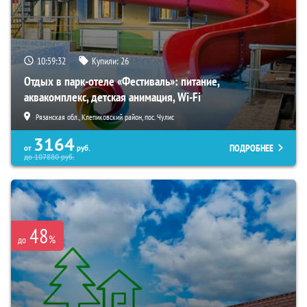
10:59:31
Купили:
26
Отдых в парк-отеле «Фестиваль»: питание,
аквакомплекс, детская анимация, Wi-Fi
Рязанская обл., Клепиковский район, пос. Чулис
3164
ПОДРОБНЕЕ
от
руб.
до
107880
руб.
48
%
до