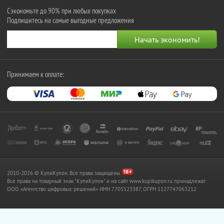
Сэкономьте до 90% при любых покупках
Подпишитесь на самые выгодные предложения
Принимаем к оплате:
2010-2026 © КупиКупон. Все права защищены.
Все права на товарный знак "КупиКупон" и на сайт www.kupikupon.ru принадлежат
OOO «Агентство цифровых решений» ИНН 7705523387, ОГРН 1127747063212