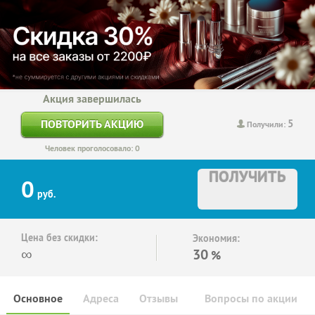
Акция завершилась
5
ПОВТОРИТЬ АКЦИЮ
Получили:
Человек проголосовало: 0
ПОЛУЧИТЬ
0
руб.
Цена без скидки:
Экономия:
∞
30
%
Основное
Адреса
Отзывы
Вопросы по акции