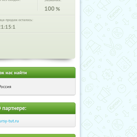
Экономия:
100
%
нца продаж осталось:
:
:
ак нас найти
Россия
 партнере:
ursy-tut.ru