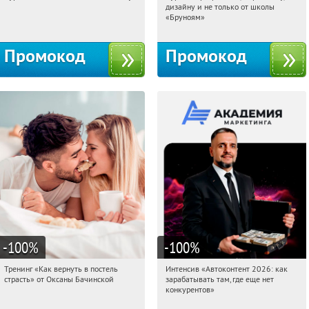
дизайну и не только от школы
Россия
Россия
«Бруноям»
Промокод
Промокод
-100
%
-100
%
Тренинг «Как вернуть в постель
Интенсив «Автоконтент 2026: как
00:15:11
Получили:
16
00:15:11
Получили:
4
страсть» от Оксаны Бачинской
зарабатывать там, где еще нет
Россия
Россия
конкурентов»