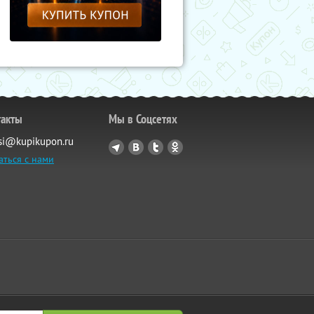
такты
Мы в Соцсетях
si@kupikupon.ru
аться с нами