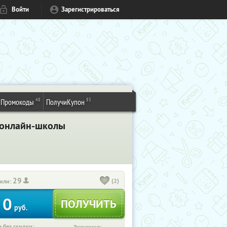
Войти
Зарегистрироваться
48
83
Промокоды
ПолучиКупон
 онлайн-школы
29
(2)
или:
0
руб.
 без скидки: