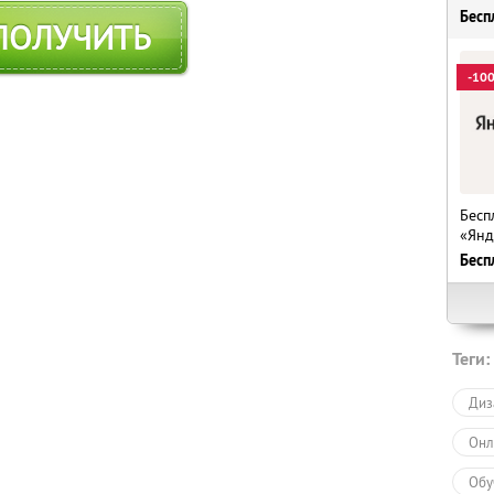
Бесп
ПОЛУЧИТЬ
-10
Бесп
«Янд
Бесп
Теги:
Диз
Онл
Обу