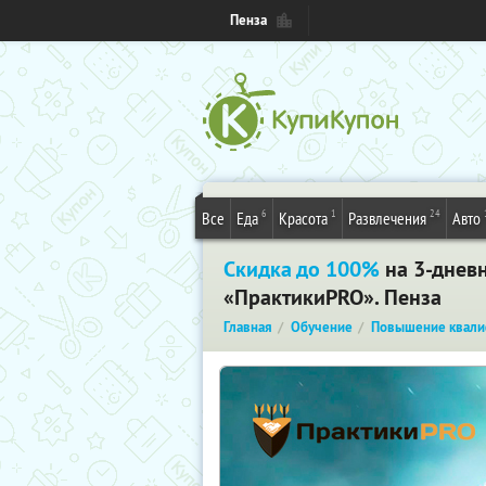
Пенза
6
1
24
Все
Еда
Красота
Развлечения
Авто
Скидка до 100%
на 3-днев
«ПрактикиPRO». Пенза
Главная
Обучение
Повышение квали