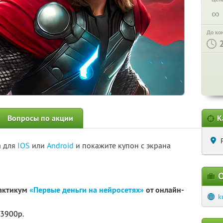
∞
До ко
Вопросы по акции
К
а для
IOS
или
Android
и покажите купон с экрана
О
рактикум
«Первые деньги на нейросетях»
от онлайн-
k
 3900р.