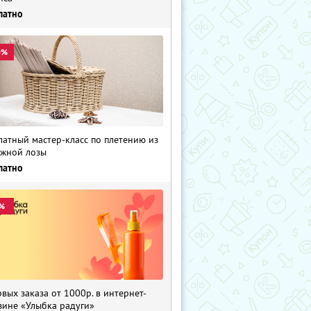
латно
0%
латный мастер-класс по плетению из
жной лозы
латно
%
рвых заказа от 1000р. в интернет-
зине «Улыбка радуги»