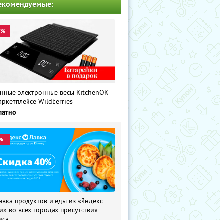
екомендуемые:
0%
нные электронные весы KitchenOK
аркетплейсе Wildberries
латно
%
авка продуктов и еды из «Яндекс
и» во всех городах присутствия
иса