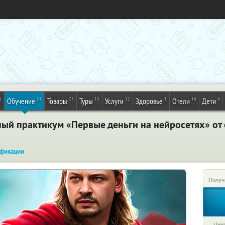
1
31
25
13
12
1
16
6
Обучение
Товары
Туры
Услуги
Здоровье
Отели
Дети
ный практикум «Первые деньги на нейросетях» от
фикации
Получ
Цена