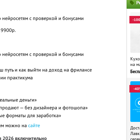
Р
о нейросетям с проверкой и бонусами
-10
19900р.
о нейросетям с проверкой и бонусами
Кухо
на м
ш путь и как выйти на доход на фрилансе
Бесп
нии практикума
-40
реальные деньги»
 продают — без дизайнера и фотошопа»
вые форматы для заработка»
кум можно на
сайте
Дост
Лавк
я 2026 включительно
серв