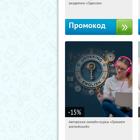
академии «Эдюсон»
Россия
Промокод
-15
%
Авторские онлайн-курсы «Грокаем
00:15:11
Получили:
4
английский»
Россия