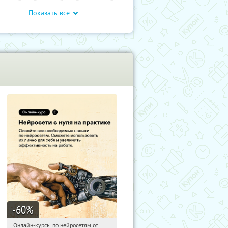
Показать все
-60
%
Онлайн-курсы по нейросетям от
00:15:11
Получили:
6