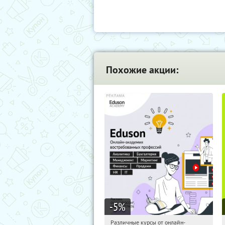
Похожие акции:
-5
%
Различные курсы от онлайн-
00:15:11
Получили:
2