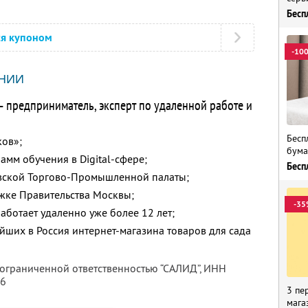
Бесп
ся купоном
-10
НИИ
— предприниматель, эксперт по удаленной работе и
Бесп
ков»;
бума
мм обучения в Digital-сфере;
Бесп
ской Торгово-Промышленной палаты;
жке Правительства Москвы;
-35
аботает удаленно уже более 12 лет;
йших в Россия интернет-магазина товаров для сада
 ограниченной ответственностью “САЛИД”,
ИНН
76
3 пе
мага