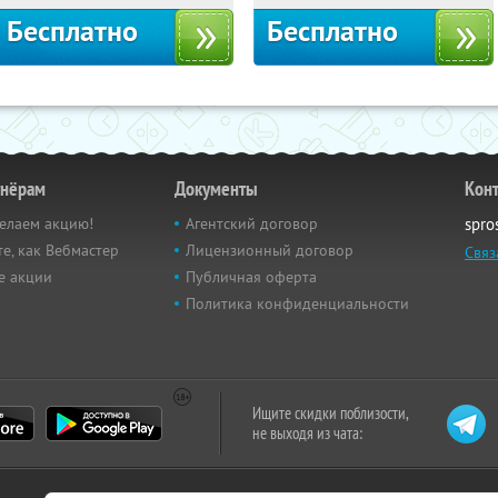
Бесплатно
Бесплатно
тнёрам
Документы
Кон
елаем акцию!
Агентский договор
spro
е, как Вебмастер
Лицензионный договор
Связ
е акции
Публичная оферта
Политика конфиденциальности
Ищите скидки поблизости,
не выходя из чата: