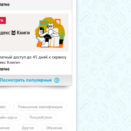
латно
0%
латный доступ до 45 дней к сервису
екс Книги»
латно
Посмотреть популярные
айн
Повышение квалификации
айн-курсы
ПолучиКупон
чение
Другое
Обучение