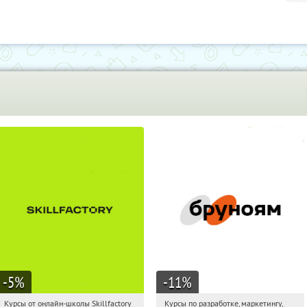
-5
%
-11
%
Курсы от онлайн-школы Skillfactory
Курсы по разработке, маркетингу,
00:15:11
Получи первым!
00:15:11
Получи первым!