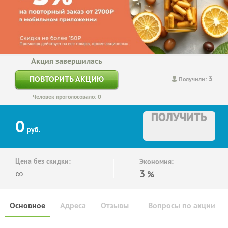
Акция завершилась
3
ПОВТОРИТЬ АКЦИЮ
Получили:
Человек проголосовало: 0
ПОЛУЧИТЬ
0
руб.
Цена без скидки:
Экономия:
∞
3
%
Основное
Адреса
Отзывы
Вопросы по акции