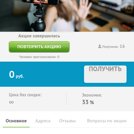
Акция завершилась
16
ПОВТОРИТЬ АКЦИЮ
Получили:
Человек проголосовало: 0
ПОЛУЧИТЬ
0
руб.
Цена без скидки:
Экономия:
∞
33
%
Основное
Адреса
Отзывы
Вопросы по акции