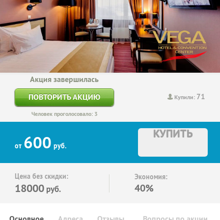
Акция завершилась
71
ПОВТОРИТЬ АКЦИЮ
Купили:
Человек проголосовало: 3
КУПИТЬ
600
от
руб.
Цена без скидки:
Экономия:
18000
40%
руб.
Основное
Адреса
Отзывы
Вопросы по акции