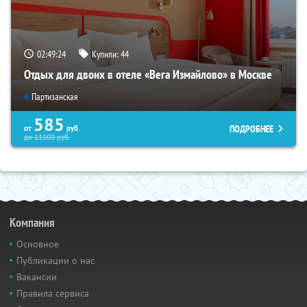
02:49:23
Купили:
44
Отдых для двоих в отеле «Вега Измайлово» в Москве
Партизанская
585
ПОДРОБНЕЕ
от
руб.
до
11100
руб.
Компания
Основное
Публикации о нас
Вакансии
Правила сервиса