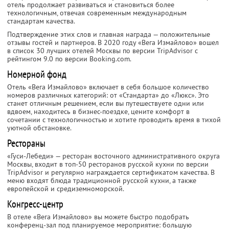
отель продолжает развиваться и становиться более
технологичным, отвечая современным международным
стандартам качества.
Подтверждение этих слов и главная награда — положительные
отзывы гостей и партнеров. В 2020 году «Вега Измайлово» вошел
в список 30 лучших отелей Москвы по версии TripAdvisor с
рейтингом 9.0 по версии Booking.com.
Номерной фонд
Отель «Вега Измайлово» включает в себя большое количество
номеров различных категорий: от «Стандарта» до «Люкс». Это
станет отличным решением, если вы путешествуете одни или
вдвоем, находитесь в бизнес-поездке, цените комфорт в
сочетании с технологичностью и хотите проводить время в тихой
уютной обстановке.
Рестораны
«Гуси-Лебеди» — ресторан восточного административного округа
Москвы, входит в топ-50 ресторанов русской кухни по версии
TripAdvisor и регулярно награждается сертификатом качества. В
меню входят блюда традиционной русской кухни, а также
европейской и средиземноморской.
Конгресс-центр
В отеле «Вега Измайлово» вы можете быстро подобрать
конференц-зал под планируемое мероприятие: большую