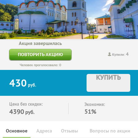
Акция завершилась
4
ПОВТОРИТЬ АКЦИЮ
Купили:
Человек проголосовало: 0
КУПИТЬ
430
руб.
Цена без скидки:
Экономия:
4390
51%
руб.
Основное
Адреса
Отзывы
Вопросы по акции