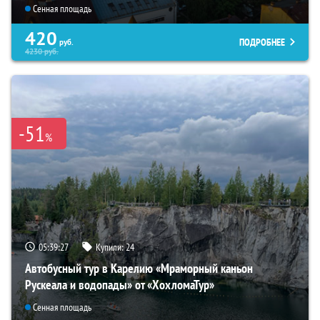
Сенная площадь
420
ПОДРОБНЕЕ
руб.
4230
руб.
-51
%
05:39:26
Купили:
24
Автобусный тур в Карелию «Мраморный каньон
Рускеала и водопады» от «ХохломаТур»
Сенная площадь