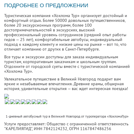
ПОДРОБНЕЕ О ПРЕДЛОЖЕНИИ
Туристическая компания «Хохлома Тур» организует достойный и
комфортный отдых. Более 50000 довольных путешественников,
более 20 экскурсионных программ, более 100
достопримечательностей в экскурсиях, высокий
профессиональный уровень сотрудников (средний опыт работы
гидов — 25 лет), комфортабельные автобусы, индивидуальный
подход к каждому клиенту и низкие цены на рынке — вот то, что
отличает компанию от других в Санкт-Петербурге.
Все туры и экскурсии доступны для заказа индивидуальным
туристам, корпоративным заказчикам и школьным группам.
Отдохните от городской суеты вместе с туристической компанией
«Хохлома Тур».
Увлекательное путешествие в Великий Новгород подарит вам
яркие и незабываемые впечатления. Древние храмы, обширная
история, удивительные открытия — вас ждет интересная поездка!
1-дневный автобусный тур в Великий Новгород от туроператора «ХохломаТур»
Услуги предоставляет: Общество с ограниченной ответственность
"КАРЕЛИЯГИД",
ИНН 7842124232
, ОГРН 1167847486256