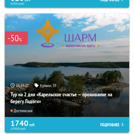
6290
руб.
-50
%
05:39:26
Купили:
39
Тур на 2 дня «Карельское счастье — проживание на
берегу Ладоги»
Достоевская
1740
ПОДРОБНЕЕ
руб.
13900
руб.