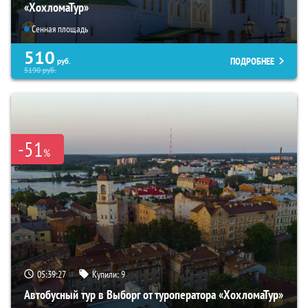
«ХохломаТур»
Сенная площадь
510
ПОДРОБНЕЕ
руб.
5190
руб.
-51
%
05:39:26
Купили:
9
Автобусный тур в Выборг от туроператора «ХохломаТур»