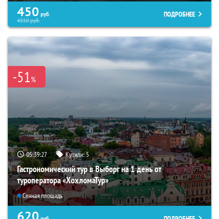
450
ПОДРОБНЕЕ
руб.
4550
руб.
-51
%
05:39:26
Купили:
5
Гастрономический тур в Выборг на 1 день от
туроператора «ХохломаТур»
Сенная площадь
620
ПОДРОБНЕЕ
руб.