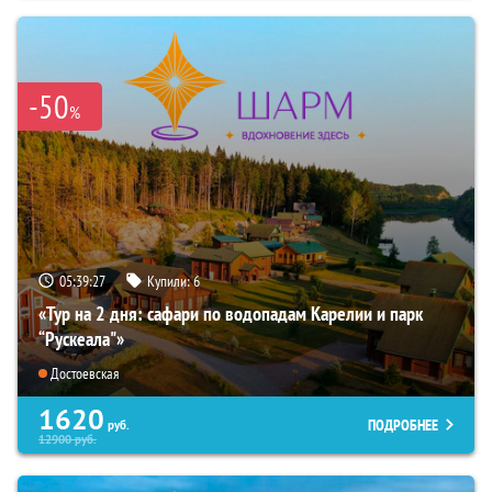
-50
%
05:39:26
Купили:
6
«Тур на 2 дня: сафари по водопадам Карелии и парк
“Рускеала"»
Достоевская
1620
ПОДРОБНЕЕ
руб.
12900
руб.