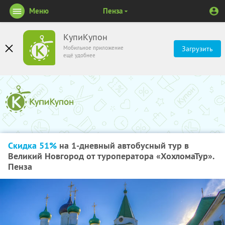
Меню
Пенза
КупиКупон
Мобильное приложение
Загрузить
ещё удобнее
Скидка 51%
на 1-дневный автобусный тур в
Великий Новгород от туроператора «ХохломаТур».
Пенза