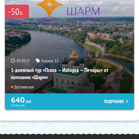
-50
%
05:39:26
Купили:
12
1-дневный тур «Псков — Изборск — Печоры» от
компании «Шарм»
Достоевская
640
ПОДРОБНЕЕ
руб.
5100
руб.