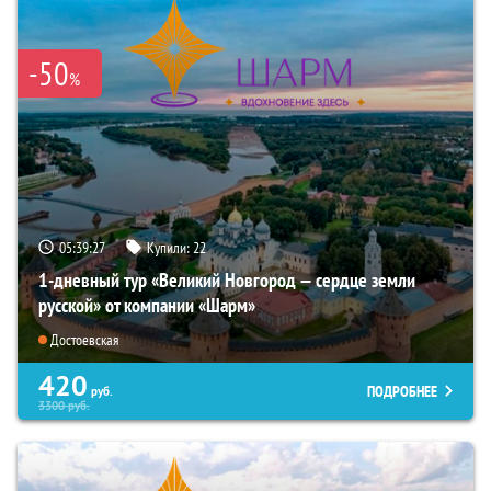
-50
%
05:39:26
Купили:
22
1-дневный тур «Великий Новгород — сердце земли
русской» от компании «Шарм»
Достоевская
420
ПОДРОБНЕЕ
руб.
3300
руб.