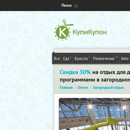
Пенза
6
1
24
Все
Еда
Красота
Развлечения
Авто
Скидка 30%
на отдых для 
программами в загородном 
Главная
Отели
Загородный отдых