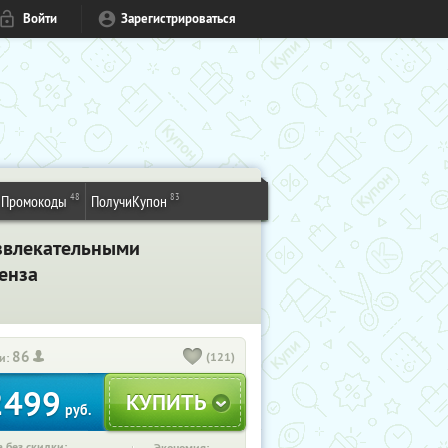
Войти
Зарегистрироваться
48
83
Промокоды
ПолучиКупон
азвлекательными
енза
86
(121)
и:
2499
руб.
 без скидки: