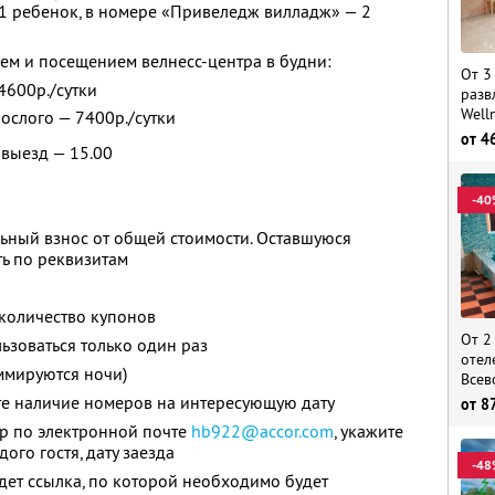
1 ребенок, в номере «Привеледж вилладж» — 2
ем и посещением велнесс-центра в будни:
От 3
 4600р./сутки
разв
Well
рослого — 7400р./сутки
от
4
 выезд — 15.00
-40
ьный взнос от общей стоимости. Оставшуюся
ь по реквизитам
количество купонов
От 2
зоваться только один раз
отел
ммируются ночи)
Всев
те наличие номеров на интересующую дату
от
8
ер по электронной почте
hb922@accor.com
,
укажите
ого гостя, дату заезда
-48
дет ссылка, по которой необходимо будет