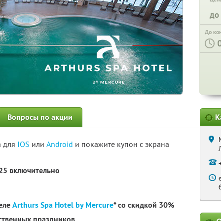
до
До ко
Вопросы по акции
К
а для
IOS
или
Android
и покажите купон с экрана
025 включительно
теле
Arthurs Spa Hotel by Mercure
* со скидкой 30%
рственных праздников