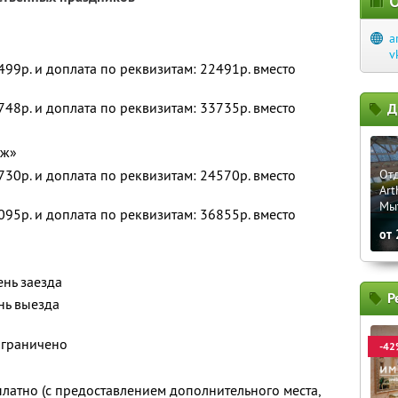
О
a
v
2499р. и доплата по реквизитам: 22491р. вместо
3748р. и доплата по реквизитам: 33735р. вместо
Д
дж»
2730р. и доплата по реквизитам: 24570р. вместо
Отд
Art
Мы
4095р. и доплата по реквизитам: 36855р. вместо
от
ень заезда
Р
нь выезда
ограничено
-42
платно (с предоставлением дополнительного места,