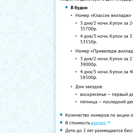
В будни
Номер «Классик вилладж»
3 дня/2 ночи. Купон за 
35700р.
4 дня/3 ночи. Купон за 
53550р.
Номер «Привеледж вилла
3 дня/2 ночи. Купон за 
39000р.
4 дня/3 ночи. Купон за 
58500р.
Дни заездов:
воскресенье — первый д
пятница — последний де
Количество номеров по акции 
В стоимость
входит:
Дети до 2 лет размещаются бес