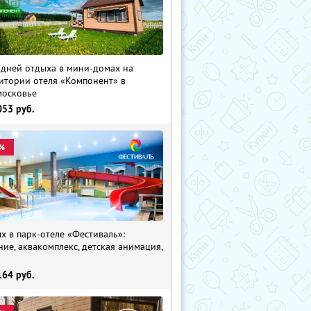
 дней отдыха в мини-домах на
итории отеля «Компонент» в
осковье
053
руб.
%
х в парк-отеле «Фестиваль»:
ние, аквакомплекс, детская анимация,
i
164
руб.