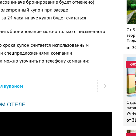
часов (иначе бронирование будет отменено)
 электронный купон при заезде
за 24 часа, иначе купон будет считаться
От 3
енить бронирование можно только с письменного
терр
Подм
о срока купон считается использованным
от
2
ими спецпредложениями компании
 можно уточнить по телефону компании:
-30
ся купоном
Отды
ОМ ОТЕЛЕ
пита
Wi-F
от
3