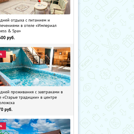
 дней отдыха с питанием и
лечениями в отеле «Империал
ness & Spa»
600
руб.
%
 дней проживания с завтраками в
е «Старые традиции» в центре
оложска
70
руб.
%