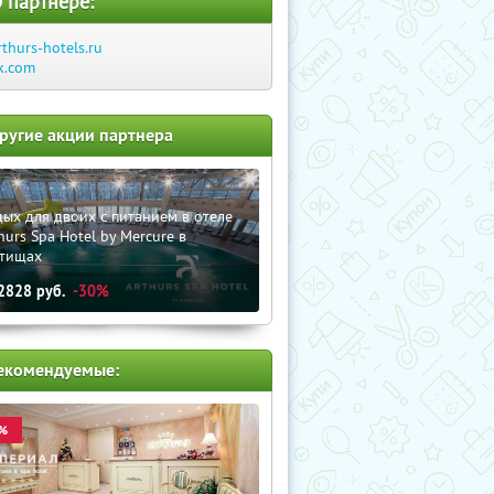
 партнере:
rthurs-hotels.ru
k.com
ругие акции партнера
ых для двоих с питанием в отеле
hurs Spa Hotel by Mercure в
тищах
2828
руб.
-30%
екомендуемые:
%