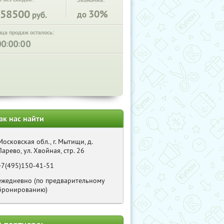
Экономия:
58500
30%
до
руб.
нца продаж осталось:
:
:
ак нас найти
Московская обл., г. Мытищи, д.
Ларево, ул. Хвойная, стр. 26
+7(495)150-41-51
ежедневно (по предварительному
бронированию)