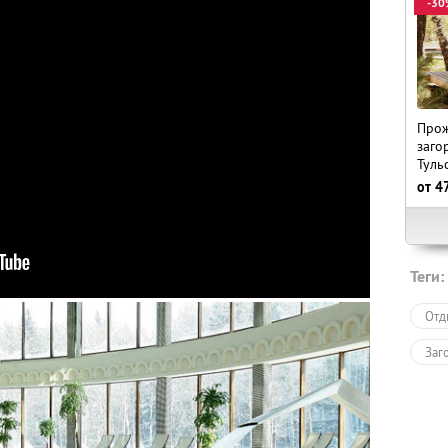
-30
Прож
заго
Туль
от
4
Теги:
Отд
Заг