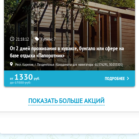
21:18:11
Купили:
7
От 2 дней проживания в куваксе, бунгало или сфере на
базе отдыха «Папоротник»
Респ. Карелия, г. Лахденпохья (Координаты для навигатора: 61.576291, 30.033301)
1330
ПОДРОБНЕЕ
от
руб.
до
17880
руб.
ПОКАЗАТЬ БОЛЬШЕ АКЦИЙ