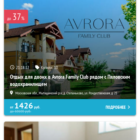
37
%
до
21:18:11
Купили:
10
Отдых для двоих в Avrora Family Club рядом с Пяловским
водохранилищем
Московская обл., Мытищинский р-н, д. Степаньково, ул. Рождественская, д. 25
1426
ПОДРОБНЕЕ
от
руб.
до
60600
руб.