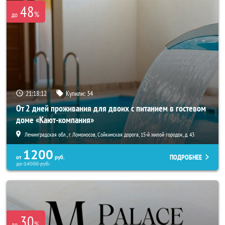
48
%
до
21:18:11
Купили:
34
От 2 дней проживания для двоих с питанием в гостевом
доме «Кают-компания»
Ленинградская обл., г. Ломоносов, Сойкинская дорога, 15-й жилой городок, д. 43
1200
ПОДРОБНЕЕ
от
руб.
до
14900
руб.
30
%
до