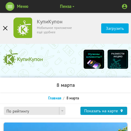
Меню
Пенза
КупиКупон
Мобильное приложение
Загрузить
ещё удобнее
8 марта
Главная
8 марта
Показать на карте
По рейтингу