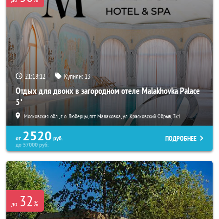
21:18:11
Купили:
13
Отдых для двоих в загородном отеле Malakhovka Palace
5*
Московская обл., г. о. Люберцы, пгт Малаховка, ул. Красковский Обрыв, 7к1
2520
ПОДРОБНЕЕ
от
руб.
до
57000
руб.
32
%
до