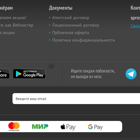
тнёрам
Документы
Кон
елаем акцию!
Агентский договор
spro
е, как Вебмастер
Лицензионный договор
Связ
е акции
Публичная оферта
Политика конфиденциальности
Ищите скидки поблизости,
не выходя из чата: