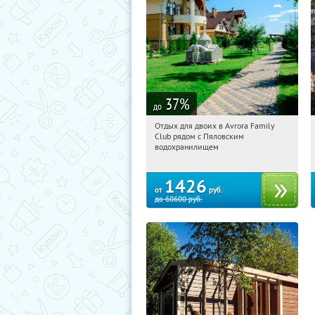
37
%
до
Отдых для двоих в Avrora Family
06:27:37
Купили:
10
Club рядом с Пяловским
Московская обл., Мытищинский р-н,
водохранилищем
д. Степаньково, ул. Рождественская, д.
25
1426
от
руб.
до
60600
руб.