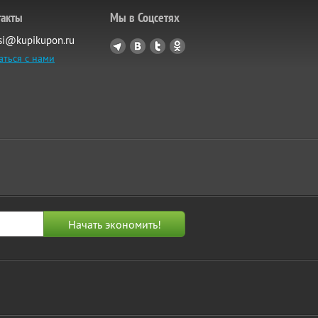
такты
Мы в Соцсетях
si@kupikupon.ru
аться с нами