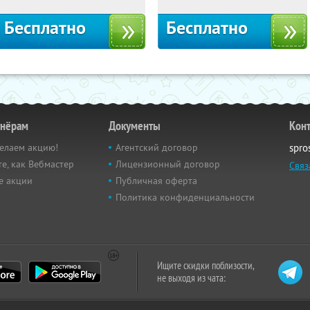
Бесплатно
Бесплатно
тнёрам
Документы
Кон
елаем акцию!
Агентский договор
spro
е, как Вебмастер
Лицензионный договор
Связ
е акции
Публичная оферта
Политика конфиденциальности
Ищите скидки поблизости,
не выходя из чата: