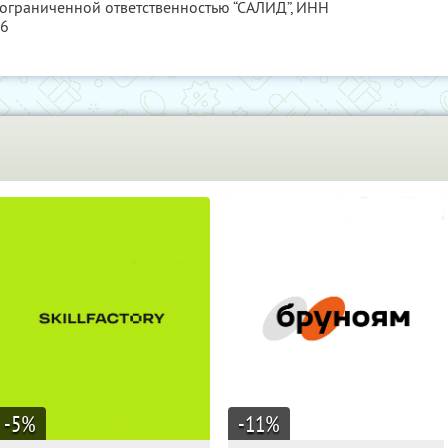
 ограниченной ответственностью “САЛИД”,
ИНН
76
-5
%
-11
%