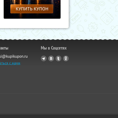
такты
Мы в Соцсетях
si@kupikupon.ru
аться с нами