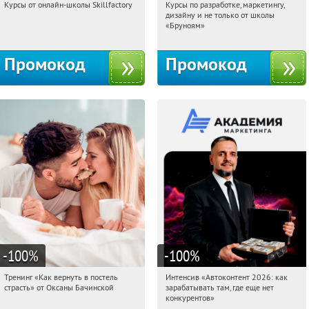
Курсы от онлайн-школы Skillfactory
Курсы по разработке, маркетингу,
01:34:32
Получи первым!
01:34:32
Получи первым!
дизайну и не только от школы
Россия
Россия
«Бруноям»
Промокод
Промокод
-100
%
-100
%
Тренинг «Как вернуть в постель
Интенсив «Автоконтент 2026: как
01:34:32
Получили:
16
01:34:32
Получили:
4
страсть» от Оксаны Бачинской
зарабатывать там, где еще нет
Россия
Россия
конкурентов»