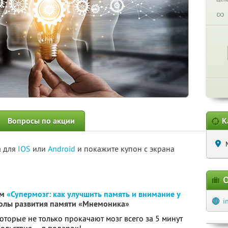
∞
Вопросы по акции
К
а для
IOS
или
Android
и покажите купон с экрана
О
ум
«Супермозг: как улучшить память и внимание у
i
олы развития памяти «Мнемоника»
оторые не только прокачают мозг всего за 5 минут