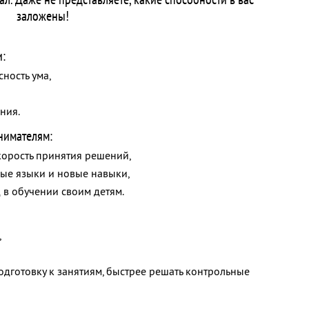
заложены!
и:
сность ума,
ния.
нимателям:
корость принятия решений,
ные языки и новые навыки,
 в обучении своим детям.
,
одготовку к занятиям, быстрее решать контрольные