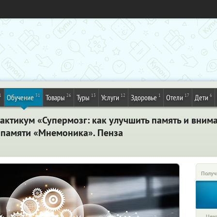
1
31
26
13
12
1
17
6
Обучение
Товары
Туры
Услуги
Здоровье
Отели
Дети
актикум «Супермозг: как улучшить память и внима
я памяти «Мнемоника». Пенза
Получ
Цена