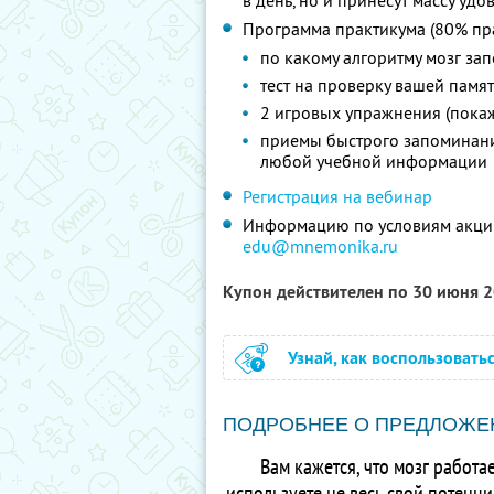
в день, но и принесут массу удо
Программа практикума (80% пра
по какому алгоритму мозг за
тест на проверку вашей памя
2 игровых упражнения (покаж
приемы быстрого запоминания
любой учебной информации
Регистрация на вебинар
Информацию по условиям акции
edu@mnemonika.ru
Купон действителен по 30 июня 
Узнай, как воспользовать
ПОДРОБНЕЕ О ПРЕДЛОЖЕ
Вам кажется, что мозг работ
используете не весь свой потенци