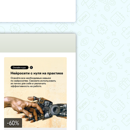
-60
%