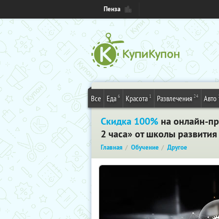
Пенза
6
1
24
Все
Еда
Красота
Развлечения
Авто
Скидка 100%
на онлайн-пр
2 часа» от школы развити
Главная
Обучение
Другое