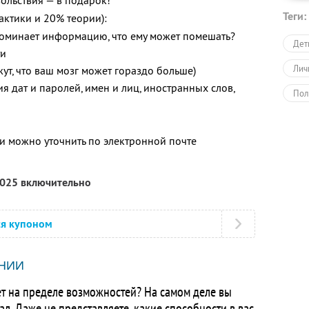
вольствия — в подарок!
Теги:
ктики и 20% теории):
поминает информацию, что ему может помешать?
Дет
ти
Лич
ут, что ваш мозг может гораздо больше)
 дат и паролей, имен и лиц, иностранных слов,
Пол
Дру
 можно уточнить по электронной почте
2025 включительно
ся купоном
НИИ
ает на пределе возможностей? На самом деле вы
ал. Даже не представляете, какие способности в вас