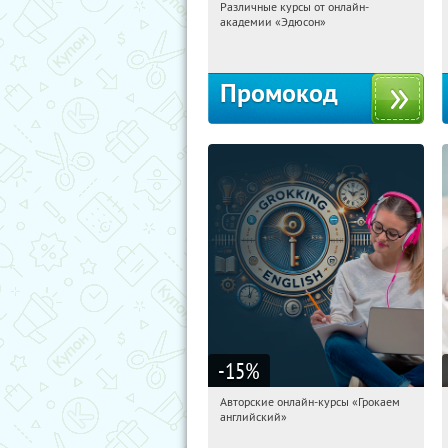
Различные курсы от онлайн-
01:34:32
Получили:
2
академии «Эдюсон»
Россия
Промокод
-15
%
Авторские онлайн-курсы «Грокаем
01:34:32
Получили:
4
английский»
Россия