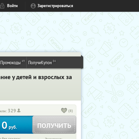
Войти
Зарегистрироваться
49
84
Промокоды
ПолучиКупон
ние у детей и взрослых за
329
(8)
или:
0
ПОЛУЧИТЬ
руб.
 без скидки: